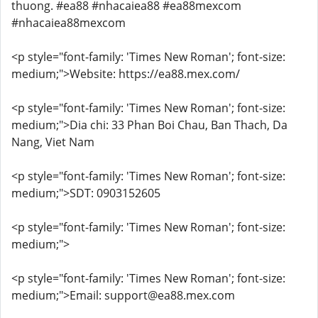
thuong. #ea88 #nhacaiea88 #ea88mexcom
#nhacaiea88mexcom
<p style="font-family: 'Times New Roman'; font-size:
medium;">Website: https://ea88.mex.com/
<p style="font-family: 'Times New Roman'; font-size:
medium;">Dia chi: 33 Phan Boi Chau, Ban Thach, Da
Nang, Viet Nam
<p style="font-family: 'Times New Roman'; font-size:
medium;">SDT: 0903152605
<p style="font-family: 'Times New Roman'; font-size:
medium;">
<p style="font-family: 'Times New Roman'; font-size:
medium;">Email: support@ea88.mex.com