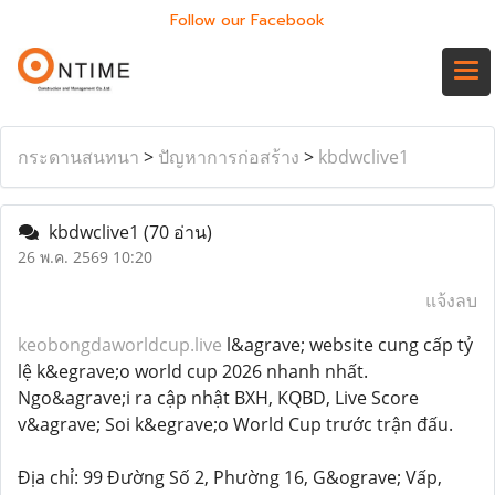
Follow our Facebook
กระดานสนทนา
>
ปัญหาการก่อสร้าง
>
kbdwclive1
kbdwclive1
(70 อ่าน)
26 พ.ค. 2569 10:20
แจ้งลบ
keobongdaworldcup.live
l&agrave; website cung cấp tỷ
lệ k&egrave;o world cup 2026 nhanh nhất.
Ngo&agrave;i ra cập nhật BXH, KQBD, Live Score
v&agrave; Soi k&egrave;o World Cup trước trận đấu.
Địa chỉ: 99 Đường Số 2, Phường 16, G&ograve; Vấp,