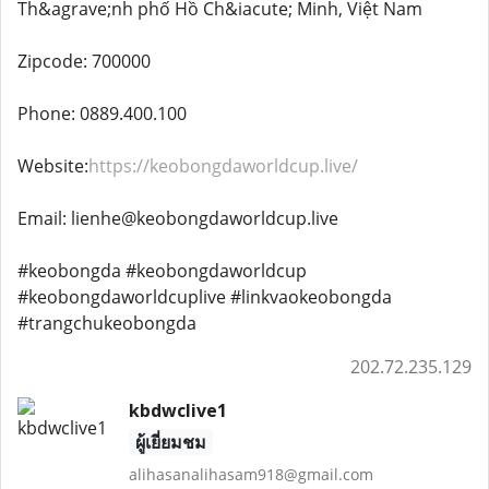
Th&agrave;nh phố Hồ Ch&iacute; Minh, Việt Nam
Zipcode: 700000
Phone: 0889.400.100
Website:
https://keobongdaworldcup.live/
Email: lienhe@keobongdaworldcup.live
#keobongda #keobongdaworldcup
#keobongdaworldcuplive #linkvaokeobongda
#trangchukeobongda
202.72.235.129
kbdwclive1
ผู้เยี่ยมชม
alihasanalihasam918@gmail.com