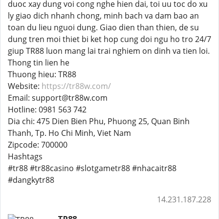
duoc xay dung voi cong nghe hien dai, toi uu toc do xu
ly giao dich nhanh chong, minh bach va dam bao an
toan du lieu nguoi dung. Giao dien than thien, de su
dung tren moi thiet bi ket hop cung doi ngu ho tro 24/7
giup TR88 luon mang lai trai nghiem on dinh va tien loi.
Thong tin lien he
Thuong hieu: TR88
Website:
https://tr88w.com/
Email: support@tr88w.com
Hotline: 0981 563 742
Dia chi: 475 Dien Bien Phu, Phuong 25, Quan Binh
Thanh, Tp. Ho Chi Minh, Viet Nam
Zipcode: 700000
Hashtags
#tr88 #tr88casino #slotgametr88 #nhacaitr88
#dangkytr88
14.231.187.228