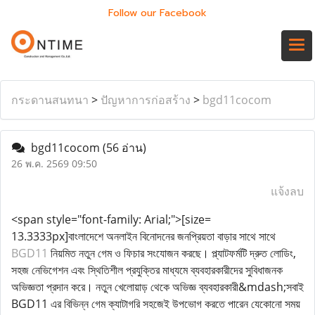
Follow our Facebook
กระดานสนทนา
>
ปัญหาการก่อสร้าง
>
bgd11cocom
bgd11cocom
(56 อ่าน)
26 พ.ค. 2569 09:50
แจ้งลบ
<span style="font-family: Arial;">[size=
13.3333px]বাংলাদেশে অনলাইন বিনোদনের জনপ্রিয়তা বাড়ার সাথে সাথে
BGD11
নিয়মিত নতুন গেম ও ফিচার সংযোজন করছে। প্ল্যাটফর্মটি দ্রুত লোডিং,
সহজ নেভিগেশন এবং স্থিতিশীল প্রযুক্তির মাধ্যমে ব্যবহারকারীদের সুবিধাজনক
অভিজ্ঞতা প্রদান করে। নতুন খেলোয়াড় থেকে অভিজ্ঞ ব্যবহারকারী&mdash;সবাই
BGD11 এর বিভিন্ন গেম ক্যাটাগরি সহজেই উপভোগ করতে পারেন যেকোনো সময়