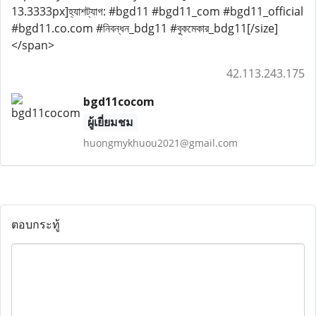
13.3333px]হ্যাশট্যাগ: #bgd11 #bgd11_com #bgd11_official
#bgd11.co.com #নিবন্ধন_bdg11 #বুকমেকার_bdg11[/size]
</span>
42.113.243.175
bgd11cocom
ผู้เยี่ยมชม
huongmykhuou2021@gmail.com
ตอบกระทู้