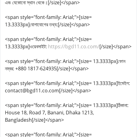
এবং যেকোনো স্থান থেকে।[/size]</span>
<span style="font-family: Arial;">[size=
13.3333px]যোগাযোগের তথ্য:[/size]</span>
<span style="font-family: Arial;">[size=
13.3333px]ওয়েবসাইট:
https://bgd11.co.com/
[/size]</span>
<span style="font-family: Arial;">[size= 13.3333px]ফোন
নম্বর: +880 1817-624935[/size]</span>
<span style="font-family: Arial;">[size= 13.3333px]ইমেইল:
contact@bgd11.co.com[/size]</span>
<span style="font-family: Arial;">[size= 13.3333px]ঠিকানা:
House 18, Road 7, Banani, Dhaka 1213,
Bangladesh[/size]</span>
<span style="font-family: Arial;">[size=