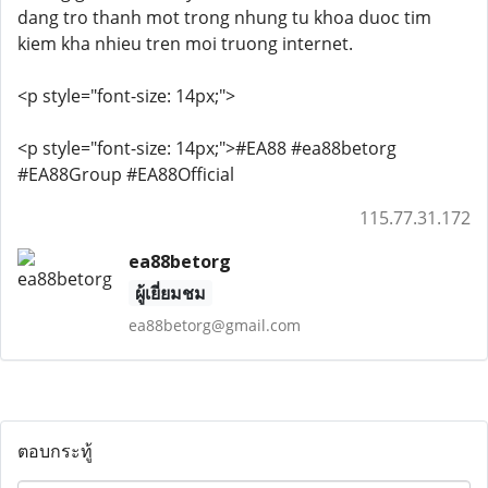
dang tro thanh mot trong nhung tu khoa duoc tim
kiem kha nhieu tren moi truong internet.
<p style="font-size: 14px;">
<p style="font-size: 14px;">#EA88 #ea88betorg
#EA88Group #EA88Official
115.77.31.172
ea88betorg
ผู้เยี่ยมชม
ea88betorg@gmail.com
ตอบกระทู้