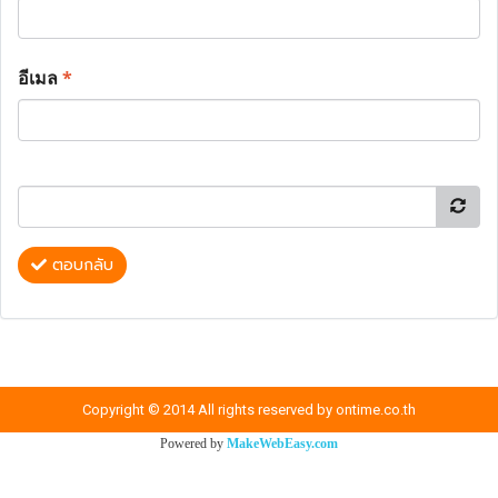
อีเมล
*
ตอบกลับ
Copyright © 2014 All rights reserved by ontime.co.th
Powered by
MakeWebEasy.com