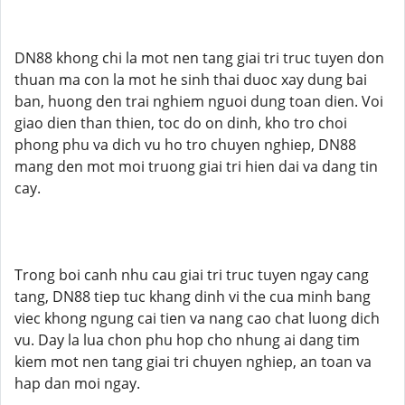
DN88 khong chi la mot nen tang giai tri truc tuyen don
thuan ma con la mot he sinh thai duoc xay dung bai
ban, huong den trai nghiem nguoi dung toan dien. Voi
giao dien than thien, toc do on dinh, kho tro choi
phong phu va dich vu ho tro chuyen nghiep, DN88
mang den mot moi truong giai tri hien dai va dang tin
cay.
Trong boi canh nhu cau giai tri truc tuyen ngay cang
tang, DN88 tiep tuc khang dinh vi the cua minh bang
viec khong ngung cai tien va nang cao chat luong dich
vu. Day la lua chon phu hop cho nhung ai dang tim
kiem mot nen tang giai tri chuyen nghiep, an toan va
hap dan moi ngay.