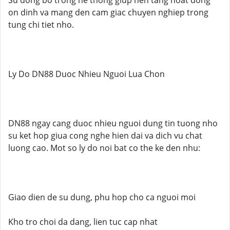
Su dong bo trong he thong giup nen tang hoat dong
on dinh va mang den cam giac chuyen nghiep trong
tung chi tiet nho.
Ly Do DN88 Duoc Nhieu Nguoi Lua Chon
DN88 ngay cang duoc nhieu nguoi dung tin tuong nho
su ket hop giua cong nghe hien dai va dich vu chat
luong cao. Mot so ly do noi bat co the ke den nhu:
Giao dien de su dung, phu hop cho ca nguoi moi
Kho tro choi da dang, lien tuc cap nhat