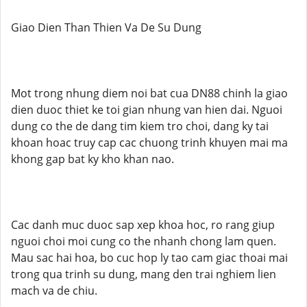
Giao Dien Than Thien Va De Su Dung
Mot trong nhung diem noi bat cua DN88 chinh la giao
dien duoc thiet ke toi gian nhung van hien dai. Nguoi
dung co the de dang tim kiem tro choi, dang ky tai
khoan hoac truy cap cac chuong trinh khuyen mai ma
khong gap bat ky kho khan nao.
Cac danh muc duoc sap xep khoa hoc, ro rang giup
nguoi choi moi cung co the nhanh chong lam quen.
Mau sac hai hoa, bo cuc hop ly tao cam giac thoai mai
trong qua trinh su dung, mang den trai nghiem lien
mach va de chiu.