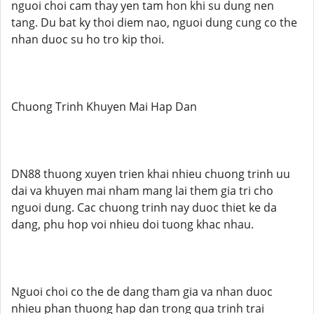
nguoi choi cam thay yen tam hon khi su dung nen
tang. Du bat ky thoi diem nao, nguoi dung cung co the
nhan duoc su ho tro kip thoi.
Chuong Trinh Khuyen Mai Hap Dan
DN88 thuong xuyen trien khai nhieu chuong trinh uu
dai va khuyen mai nham mang lai them gia tri cho
nguoi dung. Cac chuong trinh nay duoc thiet ke da
dang, phu hop voi nhieu doi tuong khac nhau.
Nguoi choi co the de dang tham gia va nhan duoc
nhieu phan thuong hap dan trong qua trinh trai