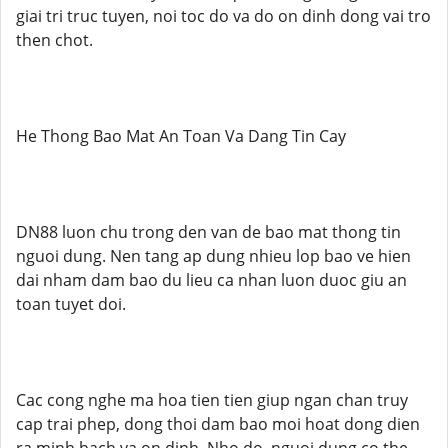
giai tri truc tuyen, noi toc do va do on dinh dong vai tro
then chot.
He Thong Bao Mat An Toan Va Dang Tin Cay
DN88 luon chu trong den van de bao mat thong tin
nguoi dung. Nen tang ap dung nhieu lop bao ve hien
dai nham dam bao du lieu ca nhan luon duoc giu an
toan tuyet doi.
Cac cong nghe ma hoa tien tien giup ngan chan truy
cap trai phep, dong thoi dam bao moi hoat dong dien