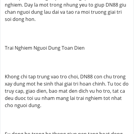
nghiem. Day la mot trong nhung yeu to giup DN88 giu
chan nguoi dung lau dai va tao ra moi truong giai tri
soi dong hon.
Trai Nghiem Nguoi Dung Toan Dien
Khong chi tap trung vao tro choi, DN88 con chu trong
xay dung mot he sinh thai giai tri hoan chinh. Tu toc do
truy cap, giao dien, bao mat den dich vu ho tro, tat ca
deu duoc toi uu nham mang lai trai nghiem tot nhat
cho nguoi dung.