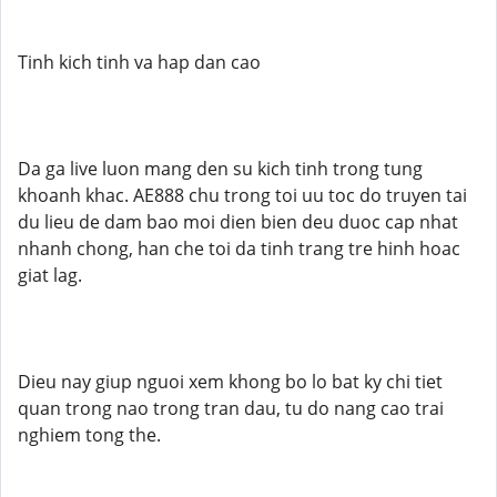
Tinh kich tinh va hap dan cao
Da ga live luon mang den su kich tinh trong tung
khoanh khac. AE888 chu trong toi uu toc do truyen tai
du lieu de dam bao moi dien bien deu duoc cap nhat
nhanh chong, han che toi da tinh trang tre hinh hoac
giat lag.
Dieu nay giup nguoi xem khong bo lo bat ky chi tiet
quan trong nao trong tran dau, tu do nang cao trai
nghiem tong the.