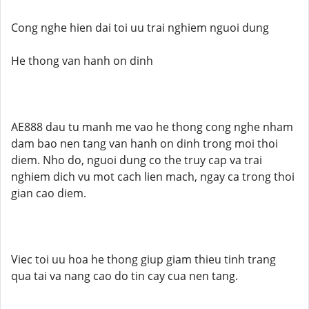
Cong nghe hien dai toi uu trai nghiem nguoi dung
He thong van hanh on dinh
AE888 dau tu manh me vao he thong cong nghe nham
dam bao nen tang van hanh on dinh trong moi thoi
diem. Nho do, nguoi dung co the truy cap va trai
nghiem dich vu mot cach lien mach, ngay ca trong thoi
gian cao diem.
Viec toi uu hoa he thong giup giam thieu tinh trang
qua tai va nang cao do tin cay cua nen tang.