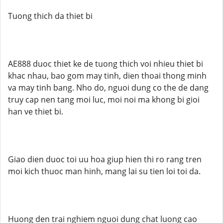
Tuong thich da thiet bi
AE888 duoc thiet ke de tuong thich voi nhieu thiet bi
khac nhau, bao gom may tinh, dien thoai thong minh
va may tinh bang. Nho do, nguoi dung co the de dang
truy cap nen tang moi luc, moi noi ma khong bi gioi
han ve thiet bi.
Giao dien duoc toi uu hoa giup hien thi ro rang tren
moi kich thuoc man hinh, mang lai su tien loi toi da.
Huong den trai nghiem nguoi dung chat luong cao