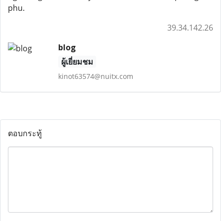
phu.
39.34.142.26
blog
ผู้เยี่ยมชม
kinot63574@nuitx.com
ตอบกระทู้