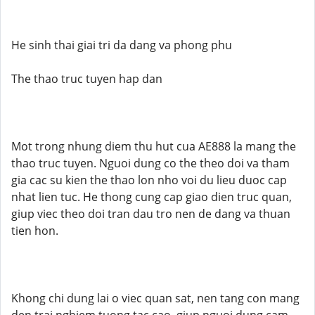
He sinh thai giai tri da dang va phong phu
The thao truc tuyen hap dan
Mot trong nhung diem thu hut cua AE888 la mang the
thao truc tuyen. Nguoi dung co the theo doi va tham
gia cac su kien the thao lon nho voi du lieu duoc cap
nhat lien tuc. He thong cung cap giao dien truc quan,
giup viec theo doi tran dau tro nen de dang va thuan
tien hon.
Khong chi dung lai o viec quan sat, nen tang con mang