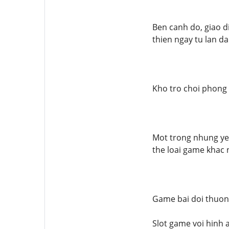
Ben canh do, giao d
thien ngay tu lan da
Kho tro choi phong
Mot trong nhung yeu
the loai game khac
Game bai doi thuong
Slot game voi hinh 