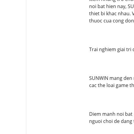
noi bat hien nay, 
thiet bi khac nhau. 
thuoc cua cong don
Trai nghiem giai tr
SUNWIN mang den mot
cac the loai game t
Diem manh noi bat c
nguoi choi de dang