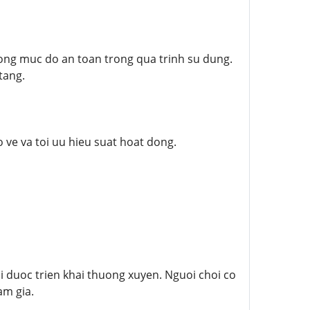
uong muc do an toan trong qua trinh su dung.
tang.
ve va toi uu hieu suat hoat dong.
 duoc trien khai thuong xuyen. Nguoi choi co
am gia.