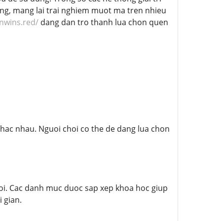
ng, mang lai trai nghiem muot ma tren nhieu
unwins.red/
dang dan tro thanh lua chon quen
khac nhau. Nguoi choi co the de dang lua chon
hoi. Cac danh muc duoc sap xep khoa hoc giup
 gian.