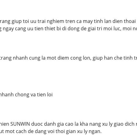
rang giup toi uu trai nghiem tren ca may tinh lan dien thoai
ngay cang uu tien thiet bi di dong de giai tri moi luc, moi no
 trang nhanh cung la mot diem cong lon, giup han che tinh tr
nhanh chong va tien loi
ien SUNWIN duoc danh gia cao la kha nang xu ly giao dich 
ut mot cach de dang voi thoi gian xu ly ngan.