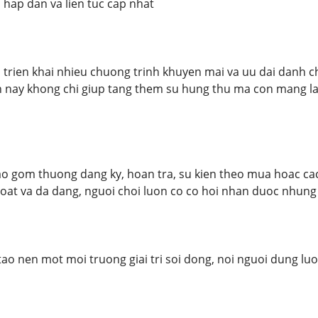
 hap dan va lien tuc cap nhat
rien khai nhieu chuong trinh khuyen mai va uu dai danh ch
nay khong chi giup tang them su hung thu ma con mang lai 
ao gom thuong dang ky, hoan tra, su kien theo mua hoac ca
hoat va da dang, nguoi choi luon co co hoi nhan duoc nhung 
ao nen mot moi truong giai tri soi dong, noi nguoi dung l