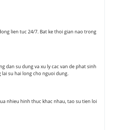
g lien tuc 24/7. Bat ke thoi gian nao trong
ng dan su dung va xu ly cac van de phat sinh
 lai su hai long cho nguoi dung.
ua nhieu hinh thuc khac nhau, tao su tien loi