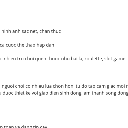
i hinh anh sac net, chan thuc
 ca cuoc the thao hap dan
i nhieu tro choi quen thuoc nhu bai la, roulette, slot game
 nguoi choi co nhieu lua chon hon, tu do tao cam giac moi
eu duoc thiet ke voi giao dien sinh dong, am thanh song dong
 toan va dang tin cay