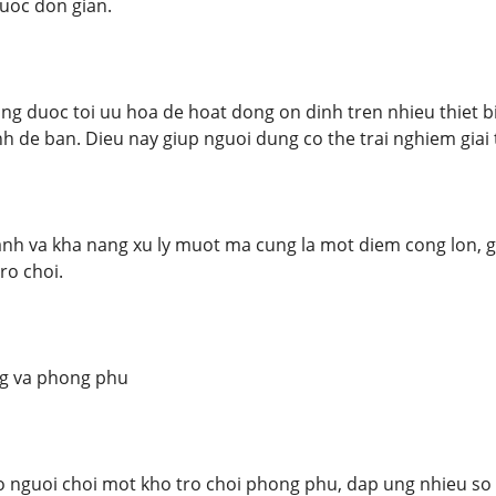
buoc don gian.
ng duoc toi uu hoa de hoat dong on dinh tren nhieu thiet 
h de ban. Dieu nay giup nguoi dung co the trai nghiem giai 
anh va kha nang xu ly muot ma cung la mot diem cong lon, giu
ro choi.
ng va phong phu
guoi choi mot kho tro choi phong phu, dap ung nhieu so th