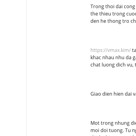
Trong thoi dai cong
the thieu trong cuo
den he thong tro ch
https://vmax.kim/
ta
khac nhau nhu da ga
chat luong dich vu, 
Giao dien hien dai 
Mot trong nhung die
moi doi tuong. Tu n