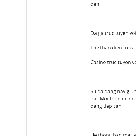
den:
Da ga truc tuyen vo
The thao dien tu va
Casino truc tuyen vo
Su da dang nay giup
dai. Moi tro choi d
dang tiep can.
He thong bao mat an