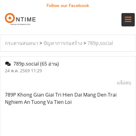
Follow our Facebook
กระดานสนทนา
>
ปัญหาการก่อสร้าง
>
789p.social
789p.social
(65 อ่าน)
24 พ.ค. 2569 11:29
แจ้งลบ
789P Khong Gian Giai Tri Hien Dai Mang Den Trai
Nghiem An Tuong Va Tien Loi