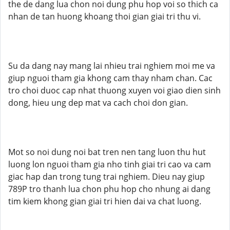
the de dang lua chon noi dung phu hop voi so thich ca
nhan de tan huong khoang thoi gian giai tri thu vi.
Su da dang nay mang lai nhieu trai nghiem moi me va
giup nguoi tham gia khong cam thay nham chan. Cac
tro choi duoc cap nhat thuong xuyen voi giao dien sinh
dong, hieu ung dep mat va cach choi don gian.
Mot so noi dung noi bat tren nen tang luon thu hut
luong lon nguoi tham gia nho tinh giai tri cao va cam
giac hap dan trong tung trai nghiem. Dieu nay giup
789P tro thanh lua chon phu hop cho nhung ai dang
tim kiem khong gian giai tri hien dai va chat luong.