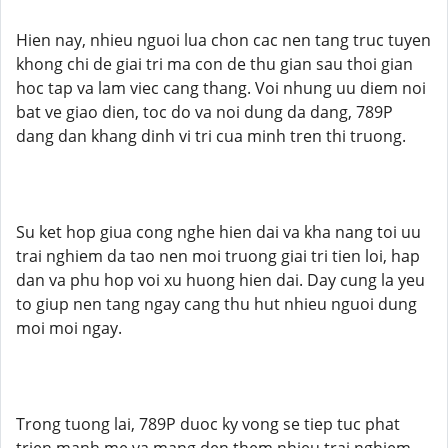
Hien nay, nhieu nguoi lua chon cac nen tang truc tuyen
khong chi de giai tri ma con de thu gian sau thoi gian
hoc tap va lam viec cang thang. Voi nhung uu diem noi
bat ve giao dien, toc do va noi dung da dang, 789P
dang dan khang dinh vi tri cua minh tren thi truong.
Su ket hop giua cong nghe hien dai va kha nang toi uu
trai nghiem da tao nen moi truong giai tri tien loi, hap
dan va phu hop voi xu huong hien dai. Day cung la yeu
to giup nen tang ngay cang thu hut nhieu nguoi dung
moi moi ngay.
Trong tuong lai, 789P duoc ky vong se tiep tuc phat