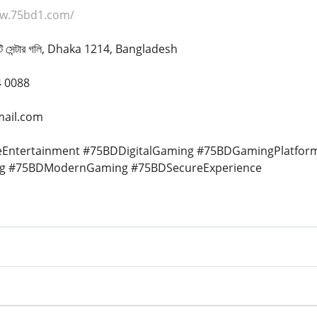
ww.75bd1.com/
ি সেন্টার গলি, Dhaka 1214, Bangladesh
4 0088
ail.com
Entertainment #75BDDigitalGaming #75BDGamingPlatfor
g #75BDModernGaming #75BDSecureExperience