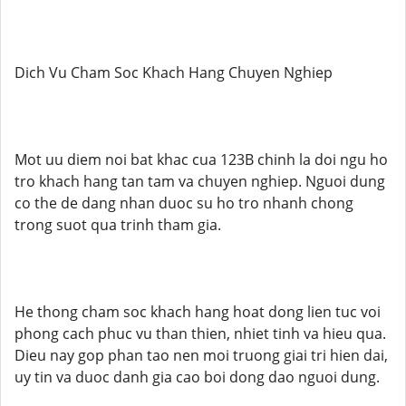
Dich Vu Cham Soc Khach Hang Chuyen Nghiep
Mot uu diem noi bat khac cua 123B chinh la doi ngu ho
tro khach hang tan tam va chuyen nghiep. Nguoi dung
co the de dang nhan duoc su ho tro nhanh chong
trong suot qua trinh tham gia.
He thong cham soc khach hang hoat dong lien tuc voi
phong cach phuc vu than thien, nhiet tinh va hieu qua.
Dieu nay gop phan tao nen moi truong giai tri hien dai,
uy tin va duoc danh gia cao boi dong dao nguoi dung.