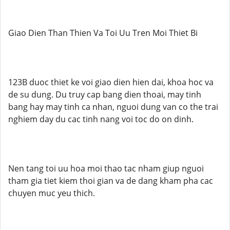
Giao Dien Than Thien Va Toi Uu Tren Moi Thiet Bi
123B duoc thiet ke voi giao dien hien dai, khoa hoc va
de su dung. Du truy cap bang dien thoai, may tinh
bang hay may tinh ca nhan, nguoi dung van co the trai
nghiem day du cac tinh nang voi toc do on dinh.
Nen tang toi uu hoa moi thao tac nham giup nguoi
tham gia tiet kiem thoi gian va de dang kham pha cac
chuyen muc yeu thich.