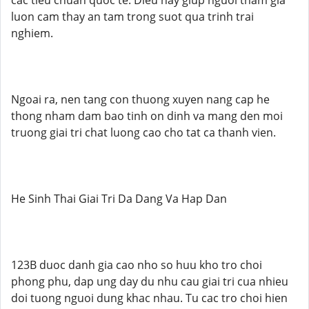
cac tieu chuan quoc te. Dieu nay giup nguoi tham gia
luon cam thay an tam trong suot qua trinh trai
nghiem.
Ngoai ra, nen tang con thuong xuyen nang cap he
thong nham dam bao tinh on dinh va mang den moi
truong giai tri chat luong cao cho tat ca thanh vien.
He Sinh Thai Giai Tri Da Dang Va Hap Dan
123B duoc danh gia cao nho so huu kho tro choi
phong phu, dap ung day du nhu cau giai tri cua nhieu
doi tuong nguoi dung khac nhau. Tu cac tro choi hien