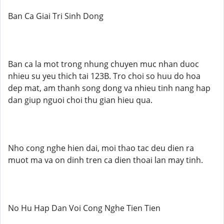
Ban Ca Giai Tri Sinh Dong
Ban ca la mot trong nhung chuyen muc nhan duoc
nhieu su yeu thich tai 123B. Tro choi so huu do hoa
dep mat, am thanh song dong va nhieu tinh nang hap
dan giup nguoi choi thu gian hieu qua.
Nho cong nghe hien dai, moi thao tac deu dien ra
muot ma va on dinh tren ca dien thoai lan may tinh.
No Hu Hap Dan Voi Cong Nghe Tien Tien