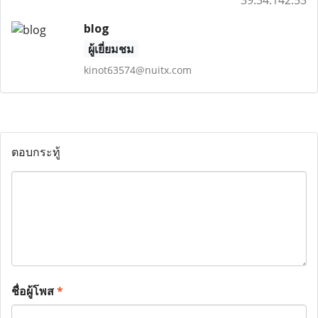
39.34.142.53
blog
ผู้เยี่ยมชม
kinot63574@nuitx.com
ตอบกระทู้
ชื่อผู้โพส
*