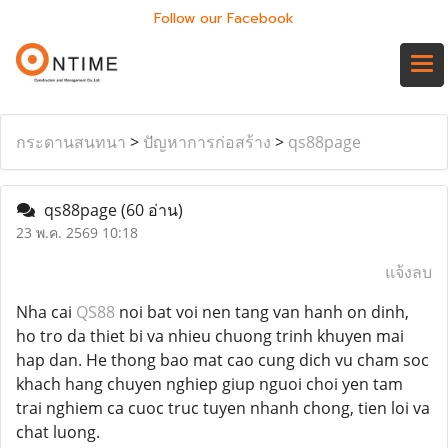
Follow our Facebook
กระดานสนทนา
>
ปัญหาการก่อสร้าง
>
qs88page
qs88page
(60 อ่าน)
23 พ.ค. 2569 10:18
แจ้งลบ
Nha cai
QS88
noi bat voi nen tang van hanh on dinh,
ho tro da thiet bi va nhieu chuong trinh khuyen mai
hap dan. He thong bao mat cao cung dich vu cham soc
khach hang chuyen nghiep giup nguoi choi yen tam
trai nghiem ca cuoc truc tuyen nhanh chong, tien loi va
chat luong.