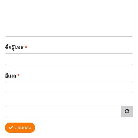
ชื่อผู้โพส
*
อีเมล
*
ตอบกลับ