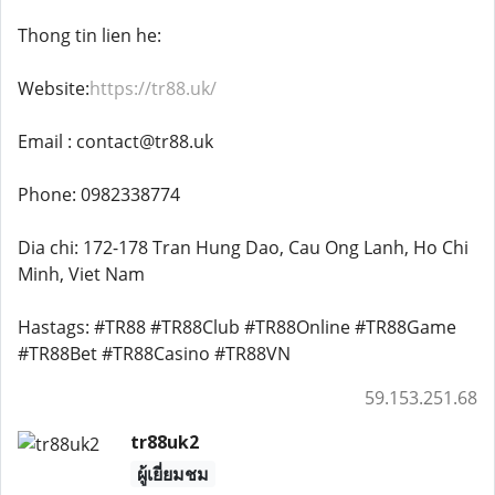
Thong tin lien he:
Website:
https://tr88.uk/
Email : contact@tr88.uk
Phone: 0982338774
Dia chi: 172-178 Tran Hung Dao, Cau Ong Lanh, Ho Chi
Minh, Viet Nam
Hastags: #TR88 #TR88Club #TR88Online #TR88Game
#TR88Bet #TR88Casino #TR88VN
59.153.251.68
tr88uk2
ผู้เยี่ยมชม