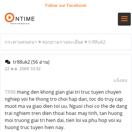
Follow our Facebook
กระดานสนทนา
>
สอบถามรายละเอียด
>
tr88uk2
tr88uk2
(56 อ่าน)
22 พ.ค. 2569 10:32
แจ้งลบ
TR88
mang den khong gian giai tri truc tuyen chuyen
nghiep voi he thong tro choi hap dan, toc do truy cap
muot ma va giao dien toi uu. Nguoi choi co the de dang
trai nghiem tren dien thoai hoac may tinh, tan huong
moi truong giai tri hien dai, tien loi va phu hop voi xu
huong truc tuyen hien nay.