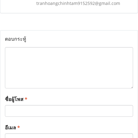
tranhoangchinhtam9152592@gmail.com
ตอบกระทู้
ชื่อผู้โพส
*
อีเมล
*