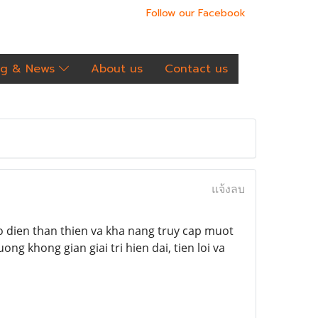
Follow our Facebook
og & News
About us
Contact us
แจ้งลบ
ao dien than thien va kha nang truy cap muot
g khong gian giai tri hien dai, tien loi va