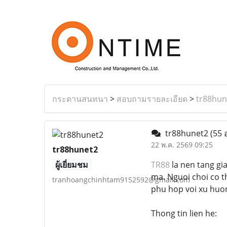
กระดานสนทนา
>
สอบถามรายละเอียด
>
tr88hun
tr88hunet2
(55 
22 พ.ค. 2569 09:25
tr88hunet2
ผู้เยี่ยมชม
TR88
la nen tang gia
ma. Nguoi choi co th
tranhoangchinhtam9152592@gmail.com
phu hop voi xu huon
Thong tin lien he: