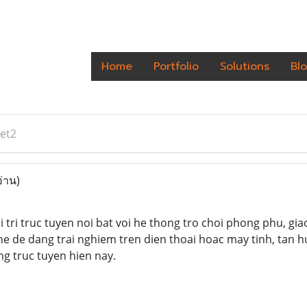
Home
Portfolio
Solutions
Bl
et2
อ่าน)
i tri truc tuyen noi bat voi he thong tro choi phong phu, gi
e de dang trai nghiem tren dien thoai hoac may tinh, tan huon
g truc tuyen hien nay.