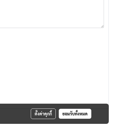
ตั้งค่าคุกกี้
ยอมรับทั้งหมด