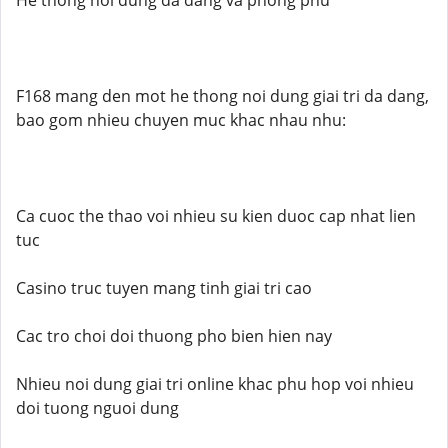
He thong noi dung da dang va phong phu
F168 mang den mot he thong noi dung giai tri da dang,
bao gom nhieu chuyen muc khac nhau nhu:
Ca cuoc the thao voi nhieu su kien duoc cap nhat lien
tuc
Casino truc tuyen mang tinh giai tri cao
Cac tro choi doi thuong pho bien hien nay
Nhieu noi dung giai tri online khac phu hop voi nhieu
doi tuong nguoi dung