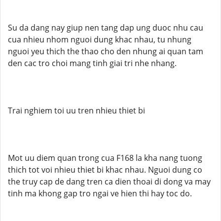
Su da dang nay giup nen tang dap ung duoc nhu cau
cua nhieu nhom nguoi dung khac nhau, tu nhung
nguoi yeu thich the thao cho den nhung ai quan tam
den cac tro choi mang tinh giai tri nhe nhang.
Trai nghiem toi uu tren nhieu thiet bi
Mot uu diem quan trong cua F168 la kha nang tuong
thich tot voi nhieu thiet bi khac nhau. Nguoi dung co
the truy cap de dang tren ca dien thoai di dong va may
tinh ma khong gap tro ngai ve hien thi hay toc do.