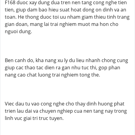
F168 duoc xay dung dua tren nen tang cong nghe tien
tien, giup dam bao hieu suat hoat dong on dinh va an
toan. He thong duoc toi uu nham giam thieu tinh trang
gian doan, mang lai trai nghiem muot ma hon cho
nguoi dung.
Ben canh do, kha nang xu ly du lieu nhanh chong cung
giup cac thao tac dien ra gan nhu tuc thi, gop phan
nang cao chat luong trai nghiem tong the.
Viec dau tu vao cong nghe cho thay dinh huong phat
trien lau dai va chuyen nghiep cua nen tang nay trong
linh vuc giai tri truc tuyen.