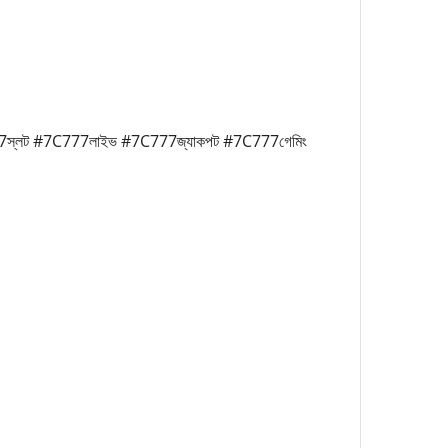
স্লট #7C777লাইভ #7C777জ্যাকপট #7C777গেমিং