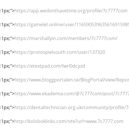
11px;">
https://app.wedonthavetime.org/profile/7c7777com
11px;">
https://gamelet.online/user/1165905396356169159
11px;">
https://marshallyin.com/members/7c7777com/
11px;">
https://protospielsouth.com/user/137320
11px;">
https://etextpad.com/lwrl0dcyzd
11px;">
https://www.bloggportalen.se/BlogPortal/view/Repo
11px;">
https://www.ekademia.com/@7c777com/post/7c77
11px;">
https://dentaltechnician.org.uk/community/profile
11px;">
http://koloboklinks.com/site?url=www.7c7777.com