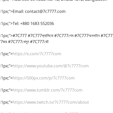
: 11px;">Email: contact@7c7777.com
 11px;">Tel: +880 1683 552036
: 11px;">#7C777 #7C777ক্যাসিনো #7C777গেম #7C777অনলাইন #7C777
7জয় #7C777খেলুন #7C777বেট
11px;">
https://x.com/7c7777com
11px;">
https://www.youtube.com/@7c7777com
11px;">
https://500px.com/p/7c7777com
11px;">
https://www.tumblr.com/7c7777com
11px;">
https://www.twitch.tv/7c7777com/about