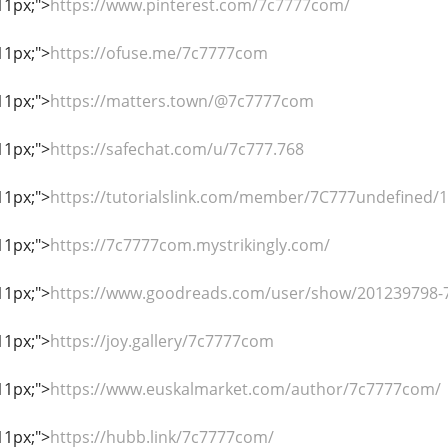
11px;">
https://www.pinterest.com/7c7777com/
11px;">
https://ofuse.me/7c7777com
11px;">
https://matters.town/@7c7777com
11px;">
https://safechat.com/u/7c777.768
11px;">
https://tutorialslink.com/member/7C777undefined/
11px;">
https://7c7777com.mystrikingly.com/
11px;">
https://www.goodreads.com/user/show/201239798-
11px;">
https://joy.gallery/7c7777com
11px;">
https://www.euskalmarket.com/author/7c7777com/
11px;">
https://hubb.link/7c7777com/