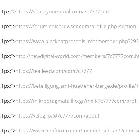
11px;">
https://shareyoursocial.com/7c7777com
11px;">
https://forum.epicbrowser.com/profile.php?sectio
11px;">
https://www.blackhatprotools.info/member.php?29
11px;">
http://newdigital-world.com/members/7c7777com.h
11px;">
https://tealfeed.com/com7c7777
11px;">
https://beteiligung.amt-huettener-berge.de/profile
11px;">
https://mikropragmata.lifo.gr/meli/7c7777com/profil
11px;">
https://velog.io/@7c7777com/about
11px;">
https://www.pebforum.com/members/7c7777com.2