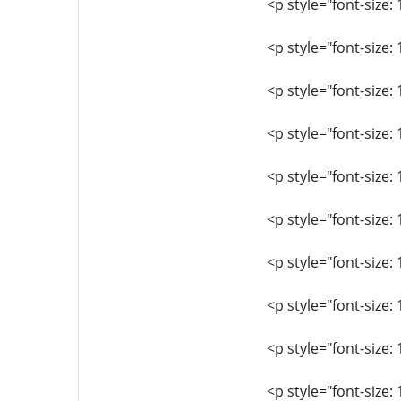
<p style="font-size: 
<p style="font-size: 
<p style="font-size: 
<p style="font-size: 
<p style="font-size: 
<p style="font-size: 
<p style="font-size: 
<p style="font-size: 
<p style="font-size: 
<p style="font-size: 