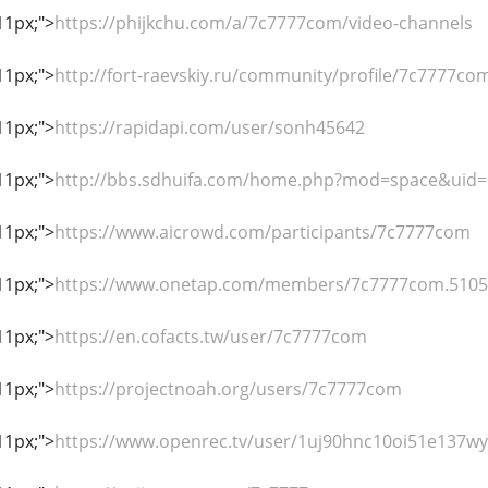
11px;">
https://phijkchu.com/a/7c7777com/video-channels
11px;">
http://fort-raevskiy.ru/community/profile/7c7777co
11px;">
https://rapidapi.com/user/sonh45642
11px;">
http://bbs.sdhuifa.com/home.php?mod=space&uid
11px;">
https://www.aicrowd.com/participants/7c7777com
11px;">
https://www.onetap.com/members/7c7777com.5105
11px;">
https://en.cofacts.tw/user/7c7777com
11px;">
https://projectnoah.org/users/7c7777com
11px;">
https://www.openrec.tv/user/1uj90hnc10oi51e137w