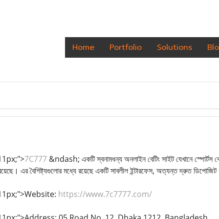
Home
Portfolio
Solutions
Bl
11px;">
7C777
&ndash; একটি স্বনামধন্য অনলাইন বেটিং সাইট যেখানে স্পোর্টস বে
য়েছে। এর বৈশিষ্ট্যগুলোর মধ্যে রয়েছে একটি সাবলীল ইন্টারফেস, অত্যন্ত দ্রুত ডিপোজি
 11px;">Website:
https://www.7c7777.com/
: 11px;">Address: 05 Road No. 12, Dhaka 1212, Bangladesh