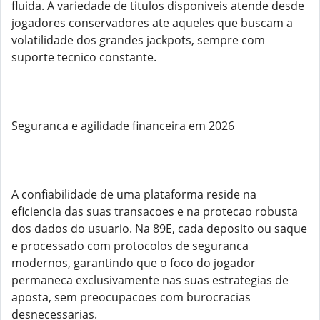
fluida. A variedade de titulos disponiveis atende desde
jogadores conservadores ate aqueles que buscam a
volatilidade dos grandes jackpots, sempre com
suporte tecnico constante.
Seguranca e agilidade financeira em 2026
A confiabilidade de uma plataforma reside na
eficiencia das suas transacoes e na protecao robusta
dos dados do usuario. Na 89E, cada deposito ou saque
e processado com protocolos de seguranca
modernos, garantindo que o foco do jogador
permaneca exclusivamente nas suas estrategias de
aposta, sem preocupacoes com burocracias
desnecessarias.