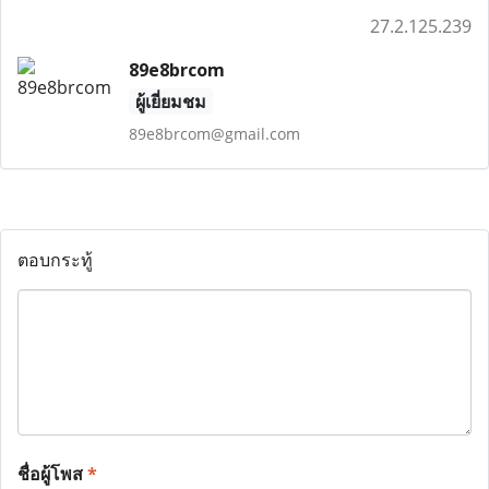
27.2.125.239
89e8brcom
ผู้เยี่ยมชม
89e8brcom@gmail.com
ตอบกระทู้
ชื่อผู้โพส
*