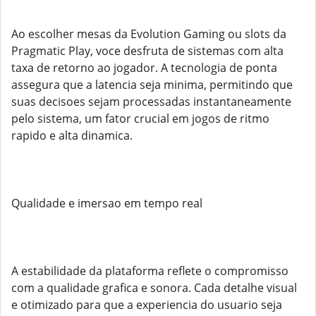
Ao escolher mesas da Evolution Gaming ou slots da
Pragmatic Play, voce desfruta de sistemas com alta
taxa de retorno ao jogador. A tecnologia de ponta
assegura que a latencia seja minima, permitindo que
suas decisoes sejam processadas instantaneamente
pelo sistema, um fator crucial em jogos de ritmo
rapido e alta dinamica.
Qualidade e imersao em tempo real
A estabilidade da plataforma reflete o compromisso
com a qualidade grafica e sonora. Cada detalhe visual
e otimizado para que a experiencia do usuario seja