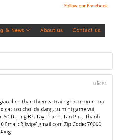
Follow our Facebook
og & News
About us
Contact us
แจ้งลบ
o giao dien than thien va trai nghiem muot ma
ao cac tro choi da dang, tu mini game vui
chi 80 Duong B2, Tay Thanh, Tan Phu, Thanh
0 Email: Rikvip@gmail.com Zip Code: 70000
aDang