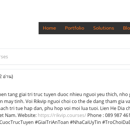
Home
Portfolio
Solutions
Bl
rses
2 อ่าน)
nen tang giai tri truc tuyen duoc nhieu nguoi yeu thich, nh
an may tinh. Voi Rikvip nguoi choi co the de dang tham gia v
ach tri tue hap dan, phu hop voi moi lua tuoi. Lien He Dia 
iet Nam. Website:
https://rikvip.courses/
Phone : 089 987 461
CaCuocTrucTuyen #GiaiTriAnToan #NhaCaiUyTin #TroChoiD