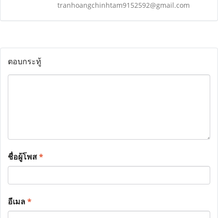
tranhoangchinhtam9152592@gmail.com
ตอบกระทู้
ชื่อผู้โพส
*
อีเมล
*