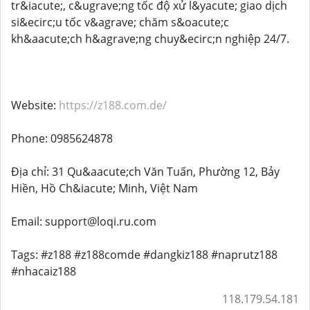
tr&iacute;, c&ugrave;ng tốc độ xử l&yacute; giao dịch
si&ecirc;u tốc v&agrave; chăm s&oacute;c
kh&aacute;ch h&agrave;ng chuy&ecirc;n nghiệp 24/7.
Website:
https://z188.com.de/
Phone: 0985624878
Địa chỉ: 31 Qu&aacute;ch Văn Tuấn, Phường 12, Bảy
Hiền, Hồ Ch&iacute; Minh, Việt Nam
Email: support@loqi.ru.com
Tags: #z188 #z188comde #dangkiz188 #naprutz188
#nhacaiz188
118.179.54.181