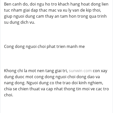
Ben canh do, doi ngu ho tro khach hang hoat dong lien
tuc nham giai dap thac mac va xu ly van de kip thoi,
giup nguoi dung cam thay an tam hon trong qua trinh
su dung dich vu.
Cong dong nguoi choi phat trien manh me
Khong chi la mot nen tang giai tri,
sunwin com
con xay
dung duoc mot cong dong nguoi choi dong dao va
nang dong. Nguoi dung co the trao doi kinh nghiem,
chia se chien thuat va cap nhat thong tin moi ve cac tro
choi.