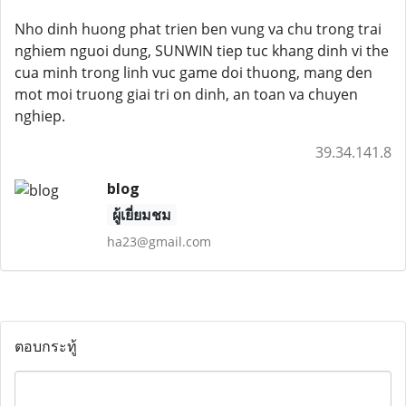
Nho dinh huong phat trien ben vung va chu trong trai
nghiem nguoi dung, SUNWIN tiep tuc khang dinh vi the
cua minh trong linh vuc game doi thuong, mang den
mot moi truong giai tri on dinh, an toan va chuyen
nghiep.
39.34.141.8
blog
ผู้เยี่ยมชม
ha23@gmail.com
ตอบกระทู้