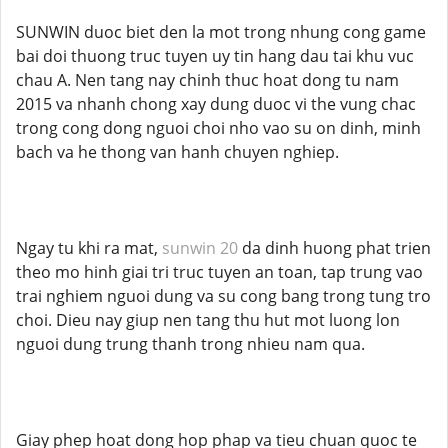
SUNWIN duoc biet den la mot trong nhung cong game
bai doi thuong truc tuyen uy tin hang dau tai khu vuc
chau A. Nen tang nay chinh thuc hoat dong tu nam
2015 va nhanh chong xay dung duoc vi the vung chac
trong cong dong nguoi choi nho vao su on dinh, minh
bach va he thong van hanh chuyen nghiep.
Ngay tu khi ra mat,
sunwin 20
da dinh huong phat trien
theo mo hinh giai tri truc tuyen an toan, tap trung vao
trai nghiem nguoi dung va su cong bang trong tung tro
choi. Dieu nay giup nen tang thu hut mot luong lon
nguoi dung trung thanh trong nhieu nam qua.
Giay phep hoat dong hop phap va tieu chuan quoc te