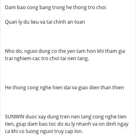
Dam bao cong bang trong he thong tro choi
Quan ly du lieu va tai chinh an toan
Nho do, nguoi dung co the yen tam hon khi tham gia
trai nghiem cac tro choi tai nen tang.
He thong cong nghe hien dai va giao dien than thien
SUNWIN duoc xay dung tren nen tang cong nghe tien
tien, giup dam bao toc do xu ly nhanh va on dinh ngay
ca khi co luong nguoi truy cap lon.