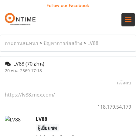
Follow our Facebook
กระดานสนทนา
>
ปัญหาการก่อสร้าง
>
LV88
LV88
(70 อ่าน)
20 พ.ค. 2569 17:18
แจ้งลบ
https://lv88.mex.com/
118.179.54.179
LV88
ผู้เยี่ยมชม