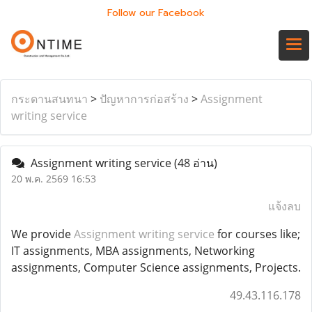
Follow our Facebook
กระดานสนทนา
>
ปัญหาการก่อสร้าง
>
Assignment
writing service
Assignment writing service
(48 อ่าน)
20 พ.ค. 2569 16:53
แจ้งลบ
We provide
Assignment writing service
for courses like;
IT assignments, MBA assignments, Networking
assignments, Computer Science assignments, Projects.
49.43.116.178