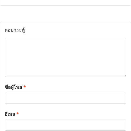
ตอบกระทู้
ชื่อผู้โพส
*
อีเมล
*