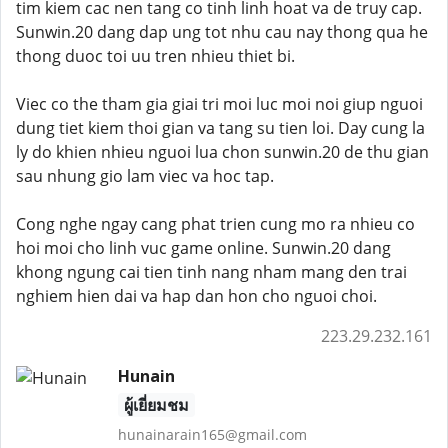
tim kiem cac nen tang co tinh linh hoat va de truy cap.
Sunwin.20 dang dap ung tot nhu cau nay thong qua he
thong duoc toi uu tren nhieu thiet bi.
Viec co the tham gia giai tri moi luc moi noi giup nguoi
dung tiet kiem thoi gian va tang su tien loi. Day cung la
ly do khien nhieu nguoi lua chon sunwin.20 de thu gian
sau nhung gio lam viec va hoc tap.
Cong nghe ngay cang phat trien cung mo ra nhieu co
hoi moi cho linh vuc game online. Sunwin.20 dang
khong ngung cai tien tinh nang nham mang den trai
nghiem hien dai va hap dan hon cho nguoi choi.
223.29.232.161
Hunain
ผู้เยี่ยมชม
hunainarain165@gmail.com