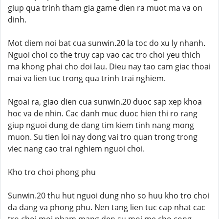
giup qua trinh tham gia game dien ra muot ma va on
dinh.
Mot diem noi bat cua sunwin.20 la toc do xu ly nhanh.
Nguoi choi co the truy cap vao cac tro choi yeu thich
ma khong phai cho doi lau. Dieu nay tao cam giac thoai
mai va lien tuc trong qua trinh trai nghiem.
Ngoai ra, giao dien cua sunwin.20 duoc sap xep khoa
hoc va de nhin. Cac danh muc duoc hien thi ro rang
giup nguoi dung de dang tim kiem tinh nang mong
muon. Su tien loi nay dong vai tro quan trong trong
viec nang cao trai nghiem nguoi choi.
Kho tro choi phong phu
Sunwin.20 thu hut nguoi dung nho so huu kho tro choi
da dang va phong phu. Nen tang lien tuc cap nhat cac