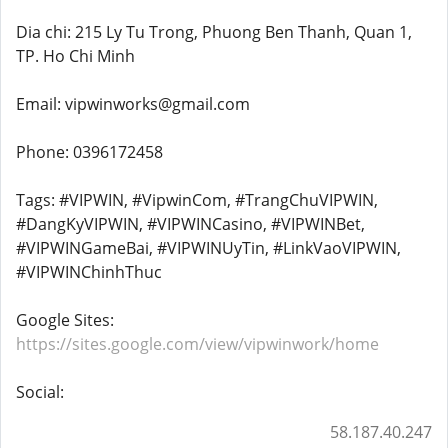
Dia chi: 215 Ly Tu Trong, Phuong Ben Thanh, Quan 1,
TP. Ho Chi Minh
Email: vipwinworks@gmail.com
Phone: 0396172458
Tags: #VIPWIN, #VipwinCom, #TrangChuVIPWIN,
#DangKyVIPWIN, #VIPWINCasino, #VIPWINBet,
#VIPWINGameBai, #VIPWINUyTin, #LinkVaoVIPWIN,
#VIPWINChinhThuc
Google Sites:
https://sites.google.com/view/vipwinwork/home
Social:
58.187.40.247