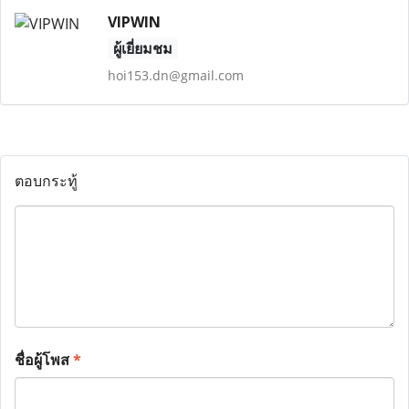
VIPWIN
ผู้เยี่ยมชม
hoi153.dn@gmail.com
ตอบกระทู้
ชื่อผู้โพส
*