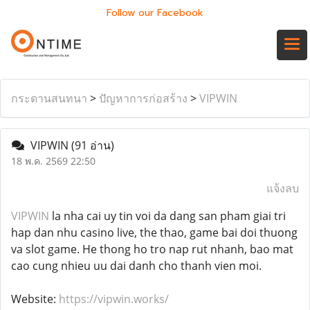
Follow our Facebook
กระดานสนทนา
>
ปัญหาการก่อสร้าง
>
VIPWIN
VIPWIN
(91 อ่าน)
18 พ.ค. 2569 22:50
แจ้งลบ
VIPWIN
la nha cai uy tin voi da dang san pham giai tri
hap dan nhu casino live, the thao, game bai doi thuong
va slot game. He thong ho tro nap rut nhanh, bao mat
cao cung nhieu uu dai danh cho thanh vien moi.
Website:
https://vipwin.works/