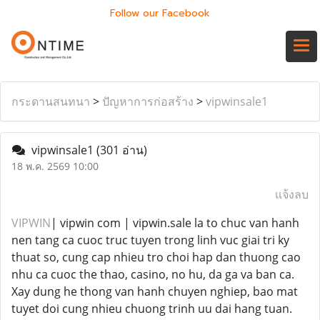
Follow our Facebook
กระดานสนทนา
>
ปัญหาการก่อสร้าง
>
vipwinsale1
vipwinsale1
(301 อ่าน)
18 พ.ค. 2569 10:00
แจ้งลบ
VIPWIN
| vipwin com | vipwin.sale la to chuc van hanh
nen tang ca cuoc truc tuyen trong linh vuc giai tri ky
thuat so, cung cap nhieu tro choi hap dan thuong cao
nhu ca cuoc the thao, casino, no hu, da ga va ban ca.
Xay dung he thong van hanh chuyen nghiep, bao mat
tuyet doi cung nhieu chuong trinh uu dai hang tuan.