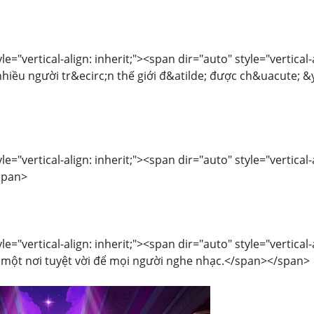
le="vertical-align: inherit;"><span dir="auto" style="vertica
nhiều người tr&ecirc;n thế giới đ&atilde; được ch&uacute; &
le="vertical-align: inherit;"><span dir="auto" style="vertica
span>
le="vertical-align: inherit;"><span dir="auto" style="vertica
một nơi tuyệt vời để mọi người nghe nhạc.</span></span>