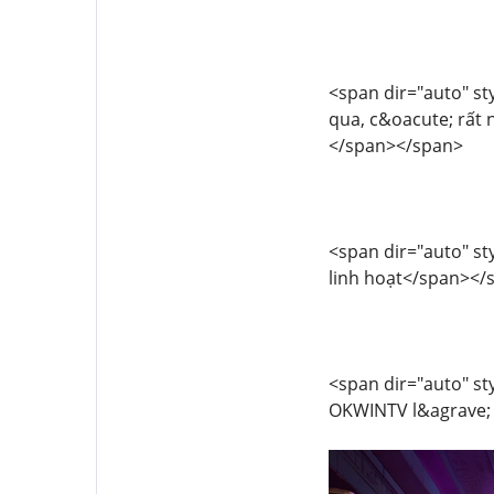
<span dir="auto" sty
qua, c&oacute; rất 
</span></span>
<span dir="auto" sty
linh hoạt</span></
<span dir="auto" sty
OKWINTV l&agrave; 