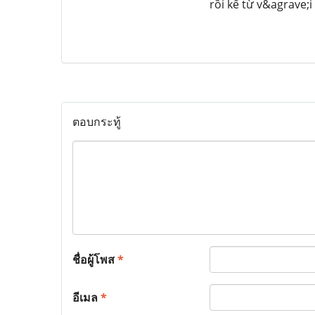
rồi kể từ v&agrave;
ตอบกระทู้
ชื่อผู้โพส
*
อีเมล
*