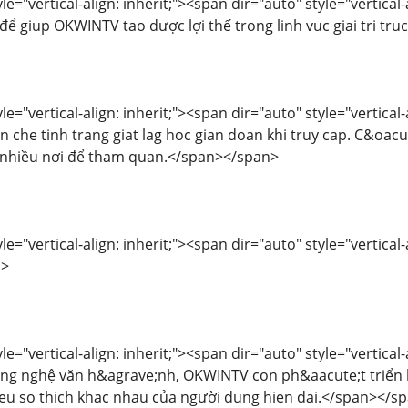
le="vertical-align: inherit;"><span dir="auto" style="vertical
 để giup OKWINTV tao dược lợi thế trong linh vuc giai tri tr
le="vertical-align: inherit;"><span dir="auto" style="vertical
che tinh trang giat lag hoc gian doan khi truy cap. C&oacu
 nhiều nơi để tham quan.</span></span>
e="vertical-align: inherit;"><span dir="auto" style="vertical-a
n>
le="vertical-align: inherit;"><span dir="auto" style="vertical-
ng nghệ văn h&agrave;nh, OKWINTV con ph&aacute;t triển hệ
eu so thich khac nhau của người dung hien dai.</span></s