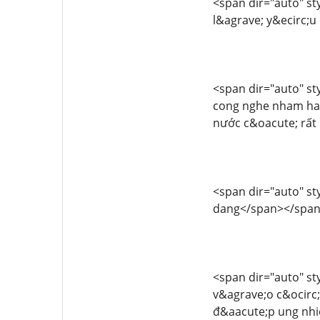
<span dir="auto" sty
l&agrave; y&ecirc;u
<span dir="auto" sty
cong nghe nham han 
nước c&oacute; rất
<span dir="auto" styl
dang</span></spa
<span dir="auto" sty
v&agrave;o c&ocirc;
đ&aacute;p ung nhi