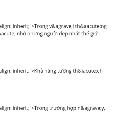
l-align: inherit;">Trong v&agrave;i th&aacute;ng
yacute; nhờ những người đẹp nhất thế giới.
l-align: inherit;">Khả năng tường th&iacute;ch
l-align: inherit;">Trong trường hợp n&agrave;y,