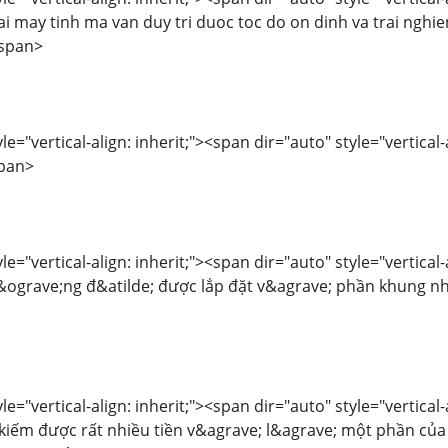
i may tinh ma van duy tri duoc toc do on dinh va trai nghi
/span>
le="vertical-align: inherit;"><span dir="auto" style="vertica
span>
le="vertical-align: inherit;"><span dir="auto" style="vertical
ograve;ng đ&atilde; được lắp đặt v&agrave; phần khung nh
le="vertical-align: inherit;"><span dir="auto" style="vertical
iếm được rất nhiều tiền v&agrave; l&agrave; một phần của 