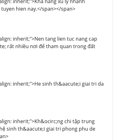
-align: inherit;">Khả năng xu ly nhanh
uc tuyen hien nay.</span></span>
-align: inherit;">Nen tang lien tuc nang cap
te; rất nhiều nơi để tham quan trong đất
lign: inherit;">He sinh th&aacute;i giai tri da
align: inherit;">Kh&ocirc;ng chi tập trung
 sinh th&aacute;i giai tri phong phu de
pan>