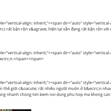
le="vertical-align: inherit;"><span dir="auto" style="vertical
c;i rất bận rộn v&agrave; hiện tại vẫn đang rất bận rộn với
le="vertical-align: inherit;"><span dir="auto" style="vertical
&ecirc;n.</span></span>
le="vertical-align: inherit;"><span dir="auto" style="vertica
;n thế giới c&oacute; rất nhiều người muốn ở b&ecirc;n nh
dung nhanh chong tim kiem noi dung phu hop ma khong can t