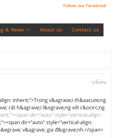
Follow our Facebook
og & News
About us
Contact us
แจ้งลบ
l-align: inherit;">Trong v&agrave;i th&aacute;ng
ve; rất h&agrave;i l&ograve;ng với c&ocirc;ng
erit;"><span dir="auto" style="vertical-align:
;"><span dir="auto" style="vertical-align:
 b&egrave; v&agrave; gia đ&igrave;nh.</span>