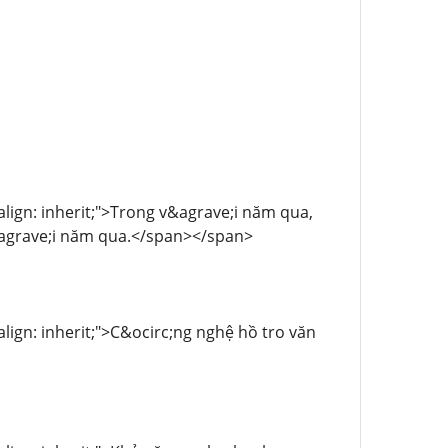
-align: inherit;">Trong v&agrave;i năm qua,
v&agrave;i năm qua.</span></span>
-align: inherit;">C&ocirc;ng nghệ hồ tro văn