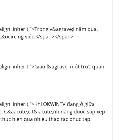
-align: inherit;">Trong v&agrave;i năm qua,
 c&ocirc;ng việc.</span></span>
-align: inherit;">Giao l&agrave; một trực quan
l-align: inherit;">Khi OKWINTV đang ở giữa
au. C&aacute;c t&iacute;nh nang duoc sap xep
huc hien qua nhieu thao tac phuc tap.