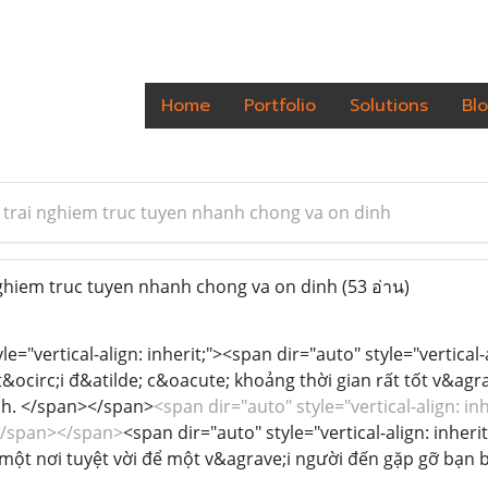
Home
Portfolio
Solutions
Bl
trai nghiem truc tuyen nhanh chong va on dinh
hiem truc tuyen nhanh chong va on dinh
(53 อ่าน)
le="vertical-align: inherit;"><span dir="auto" style="vertica
&ocirc;i đ&atilde; c&oacute; khoảng thời gian rất tốt v&agra
nh. </span></span>
<span dir="auto" style="vertical-align: inh
</span></span>
<span dir="auto" style="vertical-align: inherit
; một nơi tuyệt vời để một v&agrave;i người đến gặp gỡ bạn