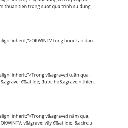
em thuan tien trong suot qua trinh su dung
l-align: inherit;">OKWINTV tung buoc tao dau
-align: inherit;">Trong v&agrave;i tuần qua,
&agrave; đ&atilde; được ho&agrave;n thiện.
-align: inherit;">Trong v&agrave;i năm qua,
OKWINTV, v&igrave; vậy đ&atilde; l&acirc;u