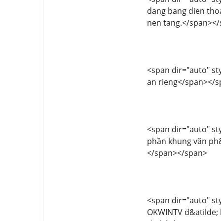
dang bang dien thoa
nen tang.</span><
<span dir="auto" sty
an rieng</span></
<span dir="auto" sty
phần khung văn ph&
</span></span>
<span dir="auto" sty
OKWINTV đ&atilde; k