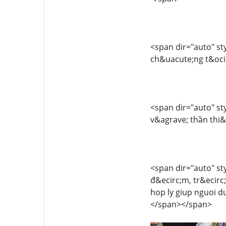
<span dir="auto" sty
ch&uacute;ng t&ocir
<span dir="auto" sty
v&agrave; thần thi
<span dir="auto" sty
đ&ecirc;m, tr&ecirc
hop ly giup nguoi 
</span></span>