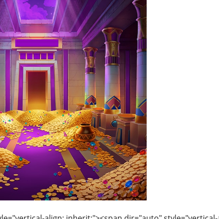
le="vertical-align: inherit;"><span dir="auto" style="vertical