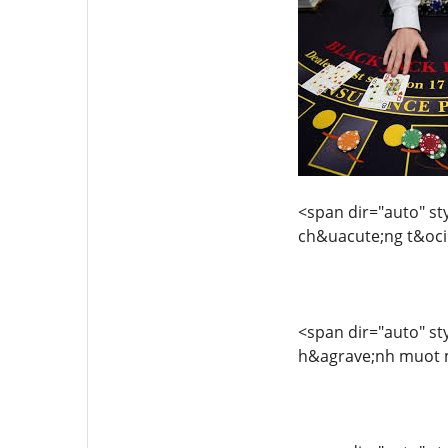
<span dir="auto" sty
ch&uacute;ng t&ocir
<span dir="auto" sty
h&agrave;nh muot