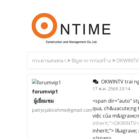
กระดานสนทนา
>
ปัญหาการก่อสร้าง
>
OKWINTV 
OKWINTV trai ng
17 พ.ค. 2569 23:14
forumvip1
ผู้เยี่ยมชม
<span dir="auto" sty
qua, ch&uacute;ng t
patrycjabicehme@gmail.com
việc của m&igrave;
inherit;">OKWINTV
inherit;"> l&agrave
</span>