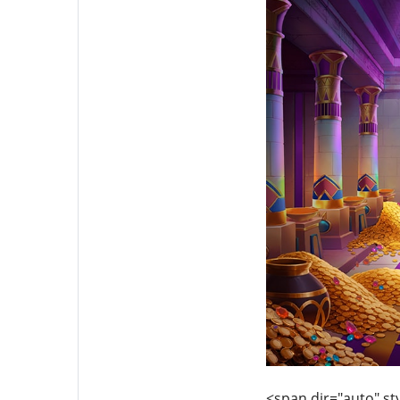
<span dir="auto" sty