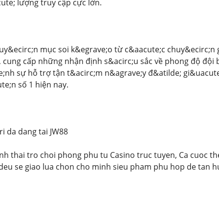
ute; lượng truy cập cực lớn.
uy&ecirc;n mục soi k&egrave;o từ c&aacute;c chuy&ecirc;n 
, cung cấp những nhận định s&acirc;u sắc về phong độ đội 
e;nh sự hỗ trợ tận t&acirc;m n&agrave;y đ&atilde; gi&uacut
te;n số 1 hiện nay.
ri da dang tai JW88
nh thai tro choi phong phu tu Casino truc tuyen, Ca cuoc th
 deu se giao lua chon cho minh sieu pham phu hop de tan h