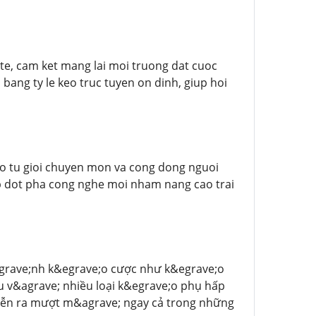
 te, cam ket mang lai moi truong dat cuoc
ng ty le keo truc tuyen on dinh, giup hoi
ao tu gioi chuyen mon va cong dong nguoi
op dot pha cong nghe moi nham nang cao trai
h&igrave;nh k&egrave;o cược như k&egrave;o
ỉu v&agrave; nhiều loại k&egrave;o phụ hấp
iễn ra mượt m&agrave; ngay cả trong những