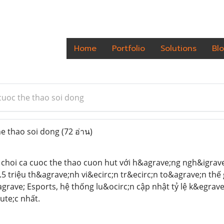
Home
Portfolio
Solutions
Bl
cuoc the thao soi dong
he thao soi dong
(72 อ่าน)
hoi ca cuoc the thao cuon hut với h&agrave;ng ngh&igrave
5 triệu th&agrave;nh vi&ecirc;n tr&ecirc;n to&agrave;n thế
grave; Esports, hệ thống lu&ocirc;n cập nhật tỷ lệ k&egra
ute;c nhất.