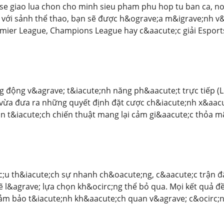
se giao lua chon cho minh sieu pham phu hop tu ban ca, no 
g với sảnh thể thao, bạn sẽ được h&ograve;a m&igrave;nh v
mier League, Champions League hay c&aacute;c giải Esport
 động v&agrave; t&iacute;nh năng ph&aacute;t trực tiếp (
 vừa đưa ra những quyết định đặt cược ch&iacute;nh x&aacute
n t&iacute;ch chiến thuật mang lại cảm gi&aacute;c thỏa m
c;u th&iacute;ch sự nhanh ch&oacute;ng, c&aacute;c trận đấ
 sẽ l&agrave; lựa chọn kh&ocirc;ng thể bỏ qua. Mọi kết quả 
ảm bảo t&iacute;nh kh&aacute;ch quan v&agrave; c&ocirc;ng