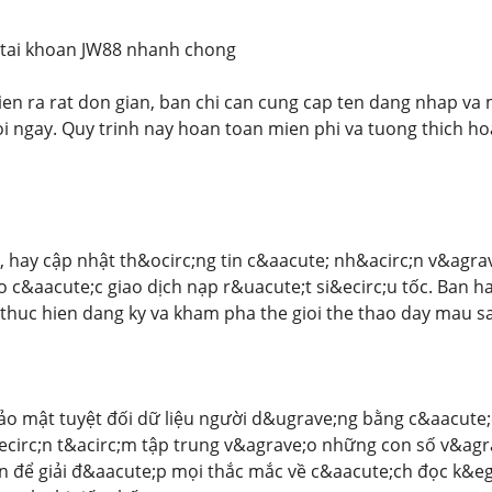
tai khoan JW88 nhanh chong
ien ra rat don gian, ban chi can cung cap ten dang nhap va
ngay. Quy trinh nay hoan toan mien phi va tuong thich hoa
n, hay cập nhật th&ocirc;ng tin c&aacute; nh&acirc;n v&agrav
 c&aacute;c giao dịch nạp r&uacute;t si&ecirc;u tốc. Ban hay
thuc hien dang ky va kham pha the gioi the thao day mau s
o mật tuyệt đối dữ liệu người d&ugrave;ng bằng c&aacute;c 
circ;n t&acirc;m tập trung v&agrave;o những con số v&agrav
ến để giải đ&aacute;p mọi thắc mắc về c&aacute;ch đọc k&eg