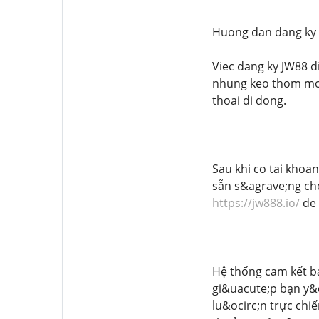
Huong dan dang ky 
Viec dang ky JW88 d
nhung keo thom moi 
thoai di dong.
Sau khi co tai khoa
sẵn s&agrave;ng cho
https://jw888.io/
de 
Hệ thống cam kết bả
gi&uacute;p bạn y&e
lu&ocirc;n trực chi