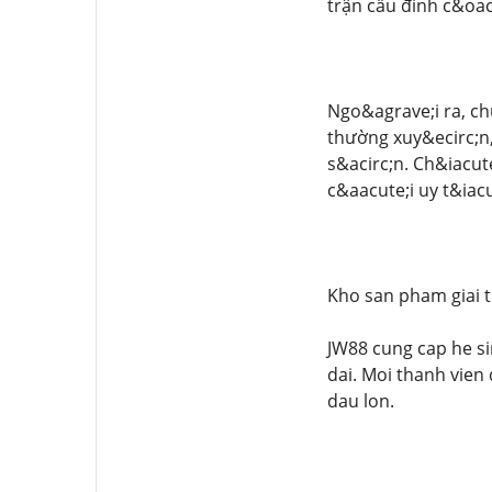
trận cầu đinh c&oac
Ngo&agrave;i ra, ch
thường xuy&ecirc;n
s&acirc;n. Ch&iacut
c&aacute;i uy t&iacu
Kho san pham giai t
JW88 cung cap he si
dai. Moi thanh vien
dau lon.