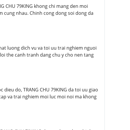
ANG CHU 79KING khong chi mang den moi
hiem cung nhau. Chinh cong dong soi dong da
 luong dich vu va toi uu trai nghiem nguoi
oi the canh tranh dang chu y cho nen tang
uoc dieu do, TRANG CHU 79KING da toi uu giao
 cap va trai nghiem moi luc moi noi ma khong