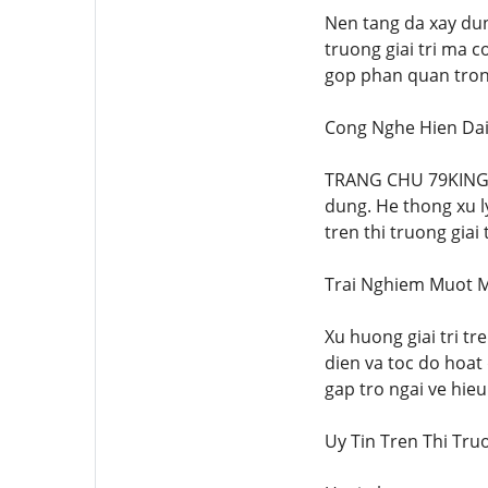
Nen tang da xay du
truong giai tri ma 
gop phan quan trong
Cong Nghe Hien Da
TRANG CHU 79KING l
dung. He thong xu l
tren thi truong giai 
Trai Nghiem Muot M
Xu huong giai tri t
dien va toc do hoat
gap tro ngai ve hieu
Uy Tin Tren Thi Tru