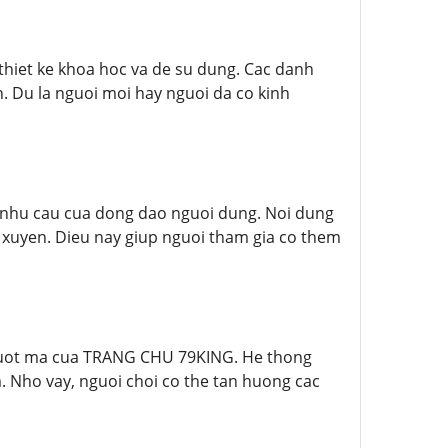
 thiet ke khoa hoc va de su dung. Cac danh
. Du la nguoi moi hay nguoi da co kinh
 nhu cau cua dong dao nguoi dung. Noi dung
 xuyen. Dieu nay giup nguoi tham gia co them
 muot ma cua TRANG CHU 79KING. He thong
. Nho vay, nguoi choi co the tan huong cac