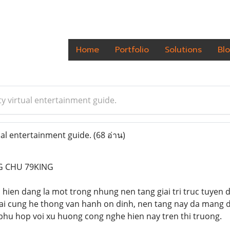
Home
Portfolio
Solutions
Bl
ty virtual entertainment guide.
ual entertainment guide.
(68 อ่าน)
NG CHU 79KING
en dang la mot trong nhung nen tang giai tri truc tuyen 
dai cung he thong van hanh on dinh, nen tang nay da mang d
a phu hop voi xu huong cong nghe hien nay tren thi truong.