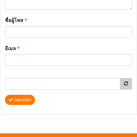
ชื่อผู้โพส
*
อีเมล
*
ตอบกลับ