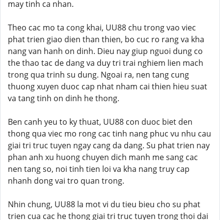
may tinh ca nhan.
Theo cac mo ta cong khai, UU88 chu trong vao viec
phat trien giao dien than thien, bo cuc ro rang va kha
nang van hanh on dinh. Dieu nay giup nguoi dung co
the thao tac de dang va duy tri trai nghiem lien mach
trong qua trinh su dung. Ngoai ra, nen tang cung
thuong xuyen duoc cap nhat nham cai thien hieu suat
va tang tinh on dinh he thong.
Ben canh yeu to ky thuat, UU88 con duoc biet den
thong qua viec mo rong cac tinh nang phuc vu nhu cau
giai tri truc tuyen ngay cang da dang. Su phat trien nay
phan anh xu huong chuyen dich manh me sang cac
nen tang so, noi tinh tien loi va kha nang truy cap
nhanh dong vai tro quan trong.
Nhin chung, UU88 la mot vi du tieu bieu cho su phat
trien cua cac he thong giai tri truc tuyen trong thoi dai