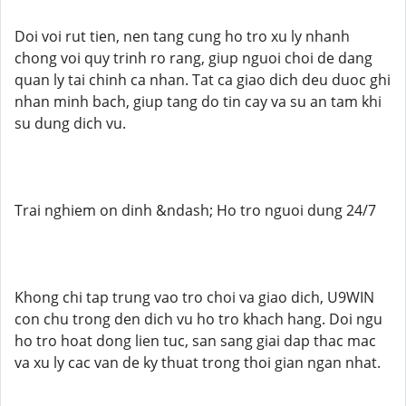
Doi voi rut tien, nen tang cung ho tro xu ly nhanh
chong voi quy trinh ro rang, giup nguoi choi de dang
quan ly tai chinh ca nhan. Tat ca giao dich deu duoc ghi
nhan minh bach, giup tang do tin cay va su an tam khi
su dung dich vu.
Trai nghiem on dinh &ndash; Ho tro nguoi dung 24/7
Khong chi tap trung vao tro choi va giao dich, U9WIN
con chu trong den dich vu ho tro khach hang. Doi ngu
ho tro hoat dong lien tuc, san sang giai dap thac mac
va xu ly cac van de ky thuat trong thoi gian ngan nhat.