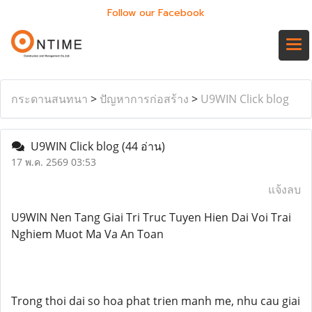
Follow our Facebook
กระดานสนทนา
>
ปัญหาการก่อสร้าง
>
U9WIN Click blog
U9WIN Click blog
(44 อ่าน)
17 พ.ค. 2569 03:53
แจ้งลบ
U9WIN Nen Tang Giai Tri Truc Tuyen Hien Dai Voi Trai
Nghiem Muot Ma Va An Toan
Trong thoi dai so hoa phat trien manh me, nhu cau giai