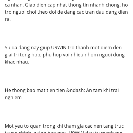
ca nhan. Giao dien cap nhat thong tin nhanh chong, ho
tro nguoi choi theo doi de dang cac tran dau dang dien
ra.
Su da dang nay giup U9WIN tro thanh mot diem den
giai tri tong hop, phu hop voi nhieu nhom nguoi dung
khac nhau.
He thong bao mat tien tien &ndash; An tam khi trai
nghiem
Mot yeu to quan trong khi tham gia cac nen tang truc