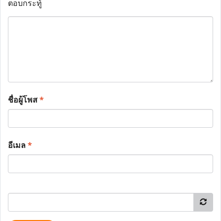
ตอบกระทู้
ชื่อผู้โพส
*
อีเมล
*