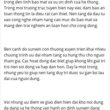
trong den tinh bao mat va su on dinh cua he thong.
Trong moi truong truc tuyen hien nay viec dam bao an
toan thong tin la dieu rat can thiet. Nen tang da dau tu
vao cong nghe nham nang cao muc do bao mat va
mang den trai nghiem an toan hon cho cong dong.
Ben canh do sunwin con thuong xuyen trien khai nhieu
chuong trinh uu dai nham tang su hung thu cho nguoi
tham gia. Cac hoat dong dac biet giup khong khi giai tri
tro nen soi dong va hap dan hon. Day la mot trong
nhung yeu to giup nen tang duy tri duoc su gan bo lau
dai cua nguoi dung.
Voi nhung uu diem ve giao dien hien dai kho noi dung
da dang va he thong van hanh on dinh sunwin dang