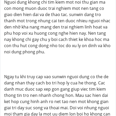
Nguoi dung khong chi tim kiem mot noi thu gian ma
con mong muon duoc trai nghiem mot nen tang co
giao dien hien dai va de thao tac. sunwin dang tro
thanh mot trong nhung cai ten duoc nhieu nguoi nhac
den nhờ kha nang mang den trai nghiem linh hoat va
phu hop voi xu huong cong nghe hien nay. Nen tang
nay khong chi gay chu y boi cach thiet ke khoa hoc ma
con thu hut cong dong nho toc do xu ly on dinh va kho
noi dung phong phu.
Ngay tu khi truy cap vao sunwin nguoi dung co the de
dang nhan thay cach bo tri hop ly cua he thong. Cac
danh muc duoc sap xep gon gang giup viec tim kiem
thong tin tro nen nhanh chong hon. Mau sac hien dai
ket hop cung hinh anh ro net tao nen mot khong gian
giai tri day suc song va thoai mai. Doi voi nhung nguoi
moi tham gia day la mot uu diem lon boi ho khong can