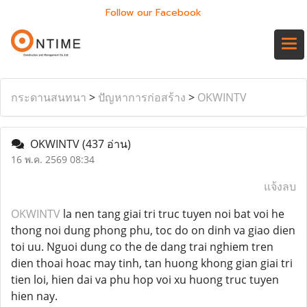
Follow our Facebook
กระดานสนทนา
>
ปัญหาการก่อสร้าง
>
OKWINTV
OKWINTV
(437 อ่าน)
16 พ.ค. 2569 08:34
แจ้งลบ
OKWINTV
la nen tang giai tri truc tuyen noi bat voi he
thong noi dung phong phu, toc do on dinh va giao dien
toi uu. Nguoi dung co the de dang trai nghiem tren
dien thoai hoac may tinh, tan huong khong gian giai tri
tien loi, hien dai va phu hop voi xu huong truc tuyen
hien nay.