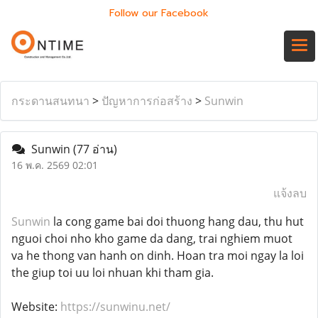
Follow our Facebook
กระดานสนทนา
>
ปัญหาการก่อสร้าง
>
Sunwin
Sunwin
(77 อ่าน)
16 พ.ค. 2569 02:01
แจ้งลบ
Sunwin
la cong game bai doi thuong hang dau, thu hut
nguoi choi nho kho game da dang, trai nghiem muot
va he thong van hanh on dinh. Hoan tra moi ngay la loi
the giup toi uu loi nhuan khi tham gia.
Website:
https://sunwinu.net/