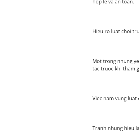
hop le va an toan.
Hieu ro luat choi tr
Mot trong nhung yeu
tac truoc khi tham g
Viec nam vung luat 
Tranh nhung hieu l