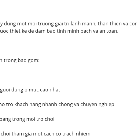
y dung mot moi truong giai tri lanh manh, than thien va co
uoc thiet ke de dam bao tinh minh bach va an toan.
n trong bao gom:
nguoi dung o muc cao nhat
ho tro khach hang nhanh chong va chuyen nghiep
bang trong moi tro choi
 choi tham gia mot cach co trach nhiem