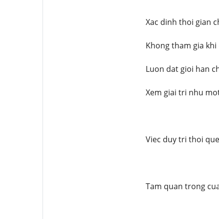
Xac dinh thoi gian c
Khong tham gia khi 
Luon dat gioi han c
Xem giai tri nhu mo
Viec duy tri thoi q
Tam quan trong cua 