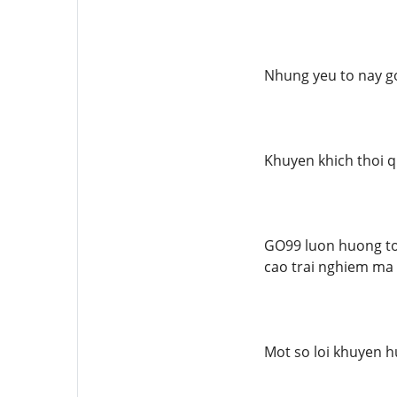
Nhung yeu to nay go
Khuyen khich thoi q
GO99 luon huong toi
cao trai nghiem ma
Mot so loi khuyen h