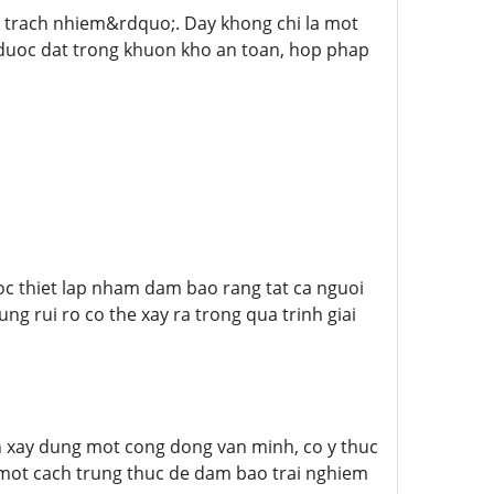
o trach nhiem&rdquo;. Day khong chi la mot
duoc dat trong khuon kho an toan, hop phap
duoc thiet lap nham dam bao rang tat ca nguoi
g rui ro co the xay ra trong qua trinh giai
an xay dung mot cong dong van minh, co y thuc
 mot cach trung thuc de dam bao trai nghiem