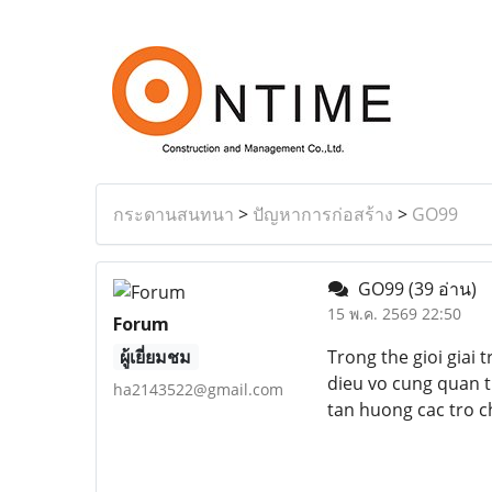
กระดานสนทนา
>
ปัญหาการก่อสร้าง
>
GO99
GO99
(39 อ่าน)
15 พ.ค. 2569 22:50
Forum
ผู้เยี่ยมชม
Trong the gioi giai 
dieu vo cung quan 
ha2143522@gmail.com
tan huong cac tro ch