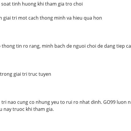
soat tinh huong khi tham gia tro choi
em giai tri mot cach thong minh va hieu qua hon
thong tin ro rang, minh bach de nguoi choi de dang tiep ca
trong giai tri truc tuyen
ai tri nao cung co nhung yeu to rui ro nhat dinh. GO99 luo
u nay truoc khi tham gia.