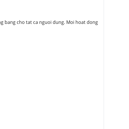
ng bang cho tat ca nguoi dung. Moi hoat dong