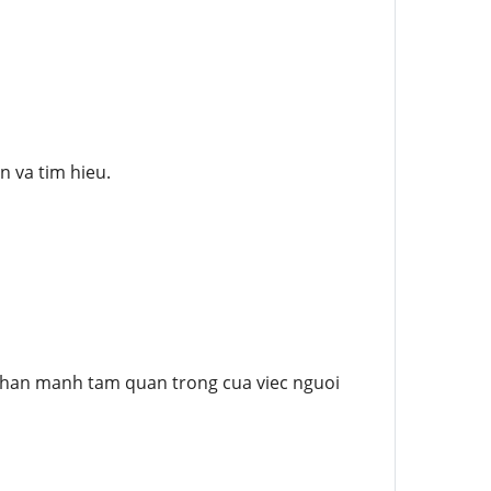
n va tim hieu.
n nhan manh tam quan trong cua viec nguoi