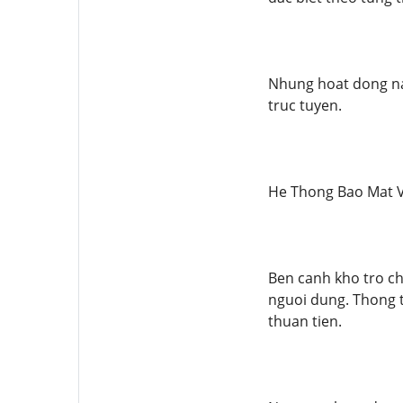
Nhung hoat dong nay
truc tuyen.
He Thong Bao Mat 
Ben canh kho tro c
nguoi dung. Thong t
thuan tien.