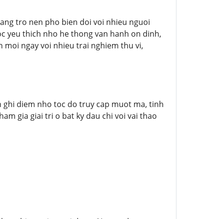
cang tro nen pho bien doi voi nhieu nguoi
oc yeu thich nho he thong van hanh on dinh,
n moi ngay voi nhieu trai nghiem thu vi,
n ghi diem nho toc do truy cap muot ma, tinh
 gia giai tri o bat ky dau chi voi vai thao