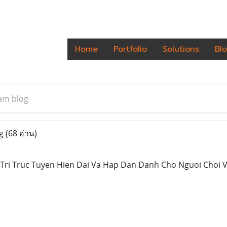
Home
Portfolio
Solutions
Bl
am blog
og
(68 อ่าน)
Tri Truc Tuyen Hien Dai Va Hap Dan Danh Cho Nguoi Choi V