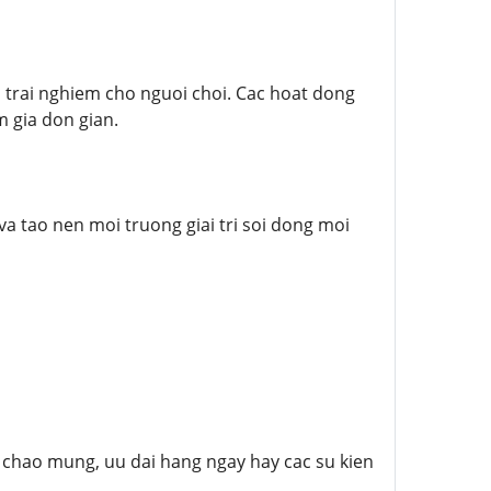
 trai nghiem cho nguoi choi. Cac hoat dong
 gia don gian.
a tao nen moi truong giai tri soi dong moi
 chao mung, uu dai hang ngay hay cac su kien