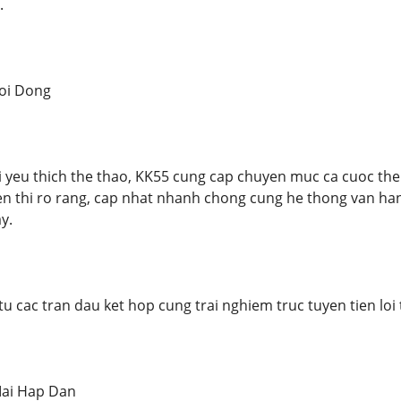
.
oi Dong
 yeu thich the thao, KK55 cung cap chuyen muc ca cuoc the 
ien thi ro rang, cap nhat nhanh chong cung he thong van ha
y.
u cac tran dau ket hop cung trai nghiem truc tuyen tien loi
ai Hap Dan