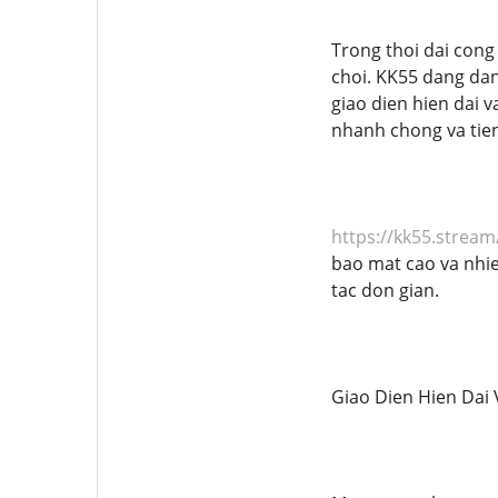
Trong thoi dai cong
choi. KK55 dang dan
giao dien hien dai v
nhanh chong va tien 
https://kk55.stream
bao mat cao va nhieu
tac don gian.
Giao Dien Hien Dai