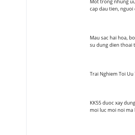
Mot trong nhung uu d
cap dau tien, nguoi
Mau sac hai hoa, bo
su dung dien thoai 
Trai Nghiem Toi Uu 
KK55 duoc xay dung 
moi luc moi noi ma 