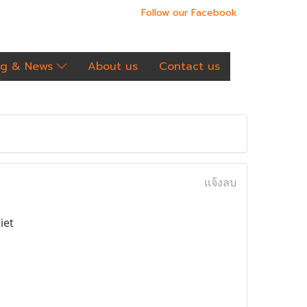
Follow our Facebook
og & News
About us
Contact us
แจ้งลบ
iet