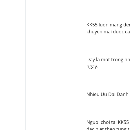
KK55 luon mang den 
khuyen mai duoc cap
Day la mot trong nh
ngay.
Nhieu Uu Dai Danh
Nguoi choi tai KK55
dac biet theo tung 