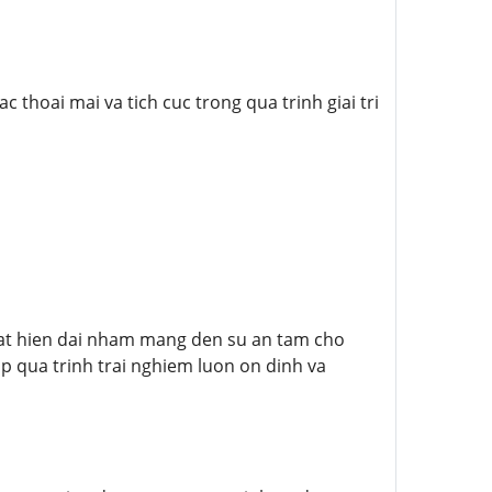
hoai mai va tich cuc trong qua trinh giai tri
mat hien dai nham mang den su an tam cho
p qua trinh trai nghiem luon on dinh va