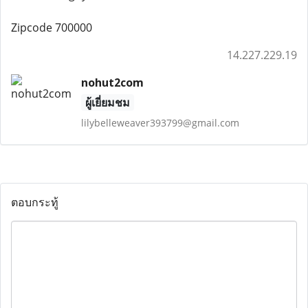
Zipcode 700000
14.227.229.19
nohut2com
ผู้เยี่ยมชม
lilybelleweaver393799@gmail.com
ตอบกระทู้