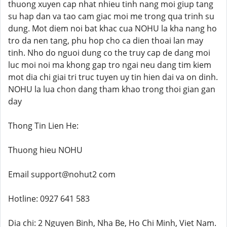
thuong xuyen cap nhat nhieu tinh nang moi giup tang
su hap dan va tao cam giac moi me trong qua trinh su
dung. Mot diem noi bat khac cua NOHU la kha nang ho
tro da nen tang, phu hop cho ca dien thoai lan may
tinh. Nho do nguoi dung co the truy cap de dang moi
luc moi noi ma khong gap tro ngai neu dang tim kiem
mot dia chi giai tri truc tuyen uy tin hien dai va on dinh.
NOHU la lua chon dang tham khao trong thoi gian gan
day
Thong Tin Lien He:
Thuong hieu NOHU
Email support@nohut2 com
Hotline: 0927 641 583
Dia chi: 2 Nguyen Binh, Nha Be, Ho Chi Minh, Viet Nam.