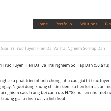
Home
Portfolio
Solutions
Bl
Giai Tri Truc Tuyen Hien Dai Va Trai Nghiem So Hap Dan
i Truc Tuyen Hien Dai Va Trai Nghiem So Hap Dan
(50 อ่าน)
 nghe so phat trien nhanh chong, nhu cau giai tri truc tuy
 ngay. Nguoi dung khong chi tim kiem su tien loi ma con m
rai nghiem cao. Trong boi canh do, FLY88 noi len nhu mot 
uong giai tri hien dai va linh hoat.