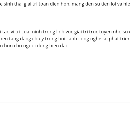
 sinh thai giai tri toan dien hon, mang den su tien loi va h
tao vi tri cua minh trong linh vuc giai tri truc tuyen nho su 
t nen tang dang chu y trong boi canh cong nghe so phat trien
n hon cho nguoi dung hien dai.