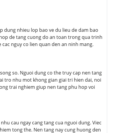
ap dung nhieu lop bao ve du lieu de dam bao
 hop de tang cuong do an toan trong qua trinh
e cac nguy co lien quan den an ninh mang.
i song so. Nguoi dung co the truy cap nen tang
i tro nhu mot khong gian giai tri hien dai, noi
rong trai nghiem giup nen tang phu hop voi
g nhu cau ngay cang tang cua nguoi dung. Viec
nghiem tong the. Nen tang nay cung huong den