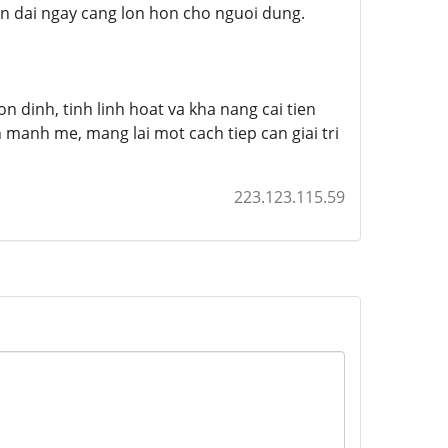
ien dai ngay cang lon hon cho nguoi dung.
on dinh, tinh linh hoat va kha nang cai tien
 manh me, mang lai mot cach tiep can giai tri
223.123.115.59