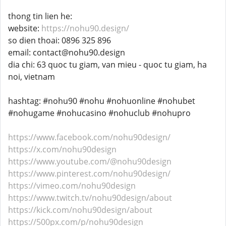
thong tin lien he:
website:
https://nohu90.design/
so dien thoai: 0896 325 896
email: contact@nohu90.design
dia chi: 63 quoc tu giam, van mieu - quoc tu giam, ha
noi, vietnam
hashtag: #nohu90 #nohu #nohuonline #nohubet
#nohugame #nohucasino #nohuclub #nohupro
https://www.facebook.com/nohu90design/
https://x.com/nohu90design
https://www.youtube.com/@nohu90design
https://www.pinterest.com/nohu90design/
https://vimeo.com/nohu90design
https://www.twitch.tv/nohu90design/about
https://kick.com/nohu90design/about
https://500px.com/p/nohu90design