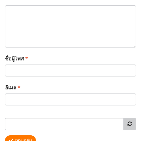
ชื่อผู้โพส
*
อีเมล
*
ตอบกลับ