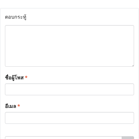
ตอบกระทู้
ชื่อผู้โพส
*
อีเมล
*