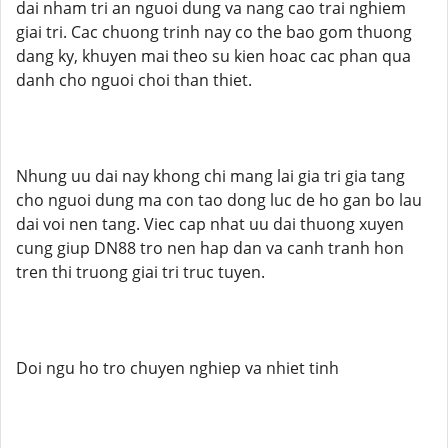
dai nham tri an nguoi dung va nang cao trai nghiem
giai tri. Cac chuong trinh nay co the bao gom thuong
dang ky, khuyen mai theo su kien hoac cac phan qua
danh cho nguoi choi than thiet.
Nhung uu dai nay khong chi mang lai gia tri gia tang
cho nguoi dung ma con tao dong luc de ho gan bo lau
dai voi nen tang. Viec cap nhat uu dai thuong xuyen
cung giup DN88 tro nen hap dan va canh tranh hon
tren thi truong giai tri truc tuyen.
Doi ngu ho tro chuyen nghiep va nhiet tinh