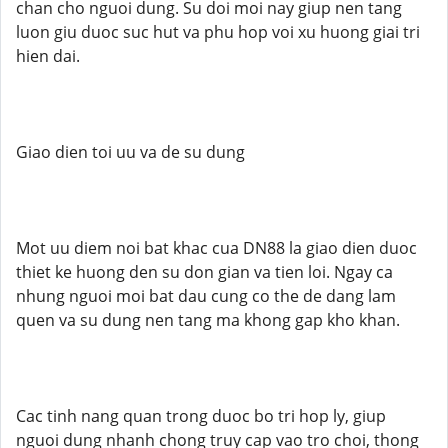
chan cho nguoi dung. Su doi moi nay giup nen tang
luon giu duoc suc hut va phu hop voi xu huong giai tri
hien dai.
Giao dien toi uu va de su dung
Mot uu diem noi bat khac cua DN88 la giao dien duoc
thiet ke huong den su don gian va tien loi. Ngay ca
nhung nguoi moi bat dau cung co the de dang lam
quen va su dung nen tang ma khong gap kho khan.
Cac tinh nang quan trong duoc bo tri hop ly, giup
nguoi dung nhanh chong truy cap vao tro choi, thong