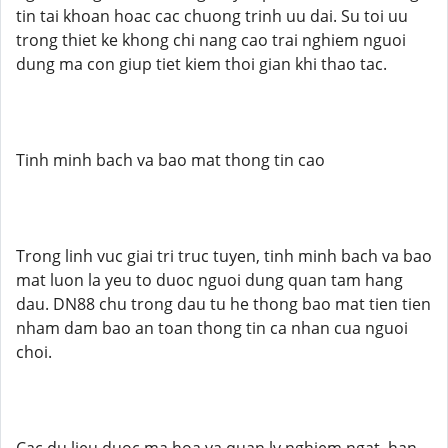
tin tai khoan hoac cac chuong trinh uu dai. Su toi uu
trong thiet ke khong chi nang cao trai nghiem nguoi
dung ma con giup tiet kiem thoi gian khi thao tac.
Tinh minh bach va bao mat thong tin cao
Trong linh vuc giai tri truc tuyen, tinh minh bach va bao
mat luon la yeu to duoc nguoi dung quan tam hang
dau. DN88 chu trong dau tu he thong bao mat tien tien
nham dam bao an toan thong tin ca nhan cua nguoi
choi.