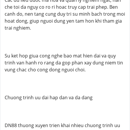
Cac du lieu duoc ma hoa va quan ly nghiem ngat, han
che toi da nguy co ro ri hoac truy cap trai phep. Ben
canh do, nen tang cung duy tri su minh bach trong moi
hoat dong, giup nguoi dung yen tam hon khi tham gia
trai nghiem.
Su ket hop giua cong nghe bao mat hien dai va quy
trinh van hanh ro rang da gop phan xay dung niem tin
vung chac cho cong dong nguoi choi.
Chuong trinh uu dai hap dan va da dang
DN88 thuong xuyen trien khai nhieu chuong trinh uu