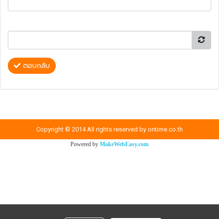
ตอบกลับ
Copyright © 2014 All rights reserved by ontime.co.th
Powered by
MakeWebEasy.com