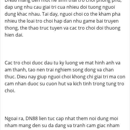
DN88 mang den mot he sinh thai tro choi phong phu,
dap ung nhu cau giai tri cua nhieu doi tuong nguoi
dung khac nhau. Tai day, nguoi choi co the kham pha
nhieu the loai tro choi hap dan nhu game bai truyen
thong, the thao truc tuyen va cac tro choi doi thuong
hien dai.
Cac tro choi duoc dau tu ky luong ve mat hinh anh va
am thanh, tao nen trai nghiem song dong va chan
thuc. Dieu nay giup nguoi choi khong chi giai tri ma con
cam nhan duoc su cuon hut va kich tinh trong tung tro
choi.
Ngoai ra, DN88 lien tuc cap nhat them noi dung moi
nham mang den su da dang va tranh cam giac nham