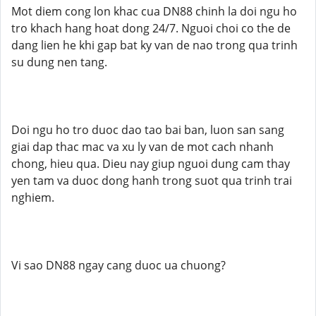
Mot diem cong lon khac cua DN88 chinh la doi ngu ho
tro khach hang hoat dong 24/7. Nguoi choi co the de
dang lien he khi gap bat ky van de nao trong qua trinh
su dung nen tang.
Doi ngu ho tro duoc dao tao bai ban, luon san sang
giai dap thac mac va xu ly van de mot cach nhanh
chong, hieu qua. Dieu nay giup nguoi dung cam thay
yen tam va duoc dong hanh trong suot qua trinh trai
nghiem.
Vi sao DN88 ngay cang duoc ua chuong?