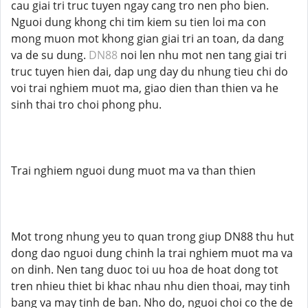
cau giai tri truc tuyen ngay cang tro nen pho bien.
Nguoi dung khong chi tim kiem su tien loi ma con
mong muon mot khong gian giai tri an toan, da dang
va de su dung.
DN88
noi len nhu mot nen tang giai tri
truc tuyen hien dai, dap ung day du nhung tieu chi do
voi trai nghiem muot ma, giao dien than thien va he
sinh thai tro choi phong phu.
Trai nghiem nguoi dung muot ma va than thien
Mot trong nhung yeu to quan trong giup DN88 thu hut
dong dao nguoi dung chinh la trai nghiem muot ma va
on dinh. Nen tang duoc toi uu hoa de hoat dong tot
tren nhieu thiet bi khac nhau nhu dien thoai, may tinh
bang va may tinh de ban. Nho do, nguoi choi co the de