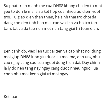
Su phat trien manh me cua DN88 khong chi den tu mot
yeu to don le ma la su ket hop cua nhieu uu diem vuot
troi. Tu giao dien than thien, he sinh thai tro choi da
dang cho den tinh bao mat cao va dich vu ho tro tan
tam, tat ca da tao nen mot nen tang giai tri toan dien.
Ben canh do, viec lien tuc cai tien va cap nhat noi dung
moi giup DN88 luon giu duoc su moi me, dap ung nhu
cau ngay cang cao cua nguoi dung hien dai. Day chinh
la ly do nen tang nay ngay cang duoc nhieu nguoi lua
chon nhu mot kenh giai tri moi ngay.
Ket luan