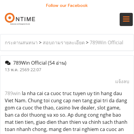
Follow our Facebook
กระดานสนทนา
>
สอบถามรายละเอียด
>
789Win Official
789Win Official
(54 อ่าน)
13 พ.ค. 2569 22:07
แจ้งลบ
789win
la nha cai ca cuoc truc tuyen uy tin hang dau
Viet Nam. Chung toi cung cap nen tang giai tri da dang
gom ca cuoc the thao, casino live dealer, slot game,
ban ca doi thuong va xo so. Ap dung cong nghe bao
mat tien tien, giao dien than thien va chinh sach thanh
toan nhanh chong, mang den trai nghiem ca cuoc an