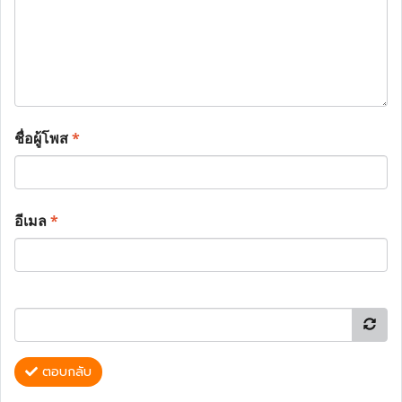
ชื่อผู้โพส
*
อีเมล
*
ตอบกลับ