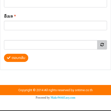
อีเมล
*
ตอบกลับ
Copyright © 2014 All rights reserved by ontime.co.th
Powered by
MakeWebEasy.com