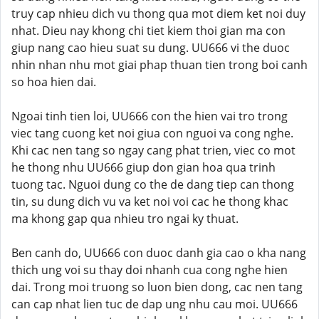
truy cap nhieu dich vu thong qua mot diem ket noi duy
nhat. Dieu nay khong chi tiet kiem thoi gian ma con
giup nang cao hieu suat su dung. UU666 vi the duoc
nhin nhan nhu mot giai phap thuan tien trong boi canh
so hoa hien dai.
Ngoai tinh tien loi, UU666 con the hien vai tro trong
viec tang cuong ket noi giua con nguoi va cong nghe.
Khi cac nen tang so ngay cang phat trien, viec co mot
he thong nhu UU666 giup don gian hoa qua trinh
tuong tac. Nguoi dung co the de dang tiep can thong
tin, su dung dich vu va ket noi voi cac he thong khac
ma khong gap qua nhieu tro ngai ky thuat.
Ben canh do, UU666 con duoc danh gia cao o kha nang
thich ung voi su thay doi nhanh cua cong nghe hien
dai. Trong moi truong so luon bien dong, cac nen tang
can cap nhat lien tuc de dap ung nhu cau moi. UU666