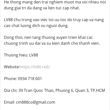
He thong mang den trai nghiem muot ma voi nhieu noi
dung giai tri da dang va lien tuc cap nhat.
LV88 chu trong vao viec toi uu toc do truy cap va nang
cao chat luong dich vu nguoi dung.
Dong thoi, nen tang thuong xuyen trien khai cac
chuong trinh uu dai va su kien danh cho thanh vien.
Thuong hieu: LV88
Website:
https://lv88.red/
Phone: 0934 718 601
Dia chi: 39 Tran Quoc Thao, Phuong 6, Quan 3, TP.HCM
Email: cm888co@gmail.com