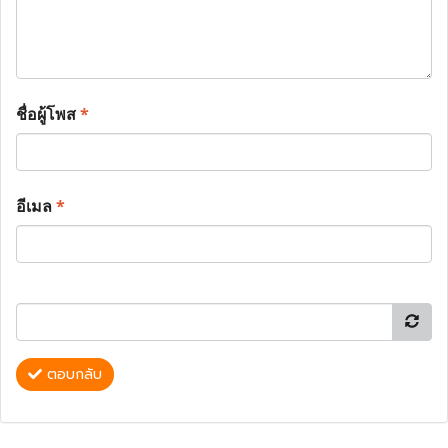
ชื่อผู้โพส
*
อีเมล
*
ตอบกลับ