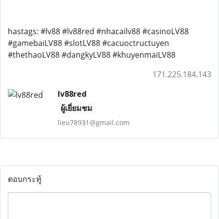
hastags: #lv88 #lv88red #nhacailv88 #casinoLV88
#gamebaiLV88 #slotLV88 #cacuoctructuyen
#thethaoLV88 #dangkyLV88 #khuyenmaiLV88
171.225.184.143
lv88red
ผู้เยี่ยมชม
lieu78931@gmail.com
ตอบกระทู้