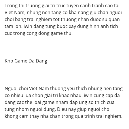
Trong thi truong giai tri truc tuyen canh tranh cao tai
Viet Nam, nhung nen tang co kha nang giu chan nguoi
choi bang trai nghiem tot thuong nhan duoc su quan
tam lon. iwin dang tung buoc xay dung hinh anh tich
cuc trong cong dong game thu.
Kho Game Da Dang
Nguoi choi Viet Nam thuong yeu thich nhung nen tang
co nhieu lua chon giai tri khac nhau. iwin cung cap da
dang cac the loai game nham dap ung so thich cua
tung nhom nguoi dung. Dieu nay giup nguoi choi
khong cam thay nha chan trong qua trinh trai nghiem.