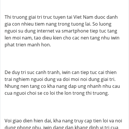
Thi truong giai tri truc tuyen tai Viet Nam duoc danh
gia con nhieu tiem nang trong tuong lai. So luong
nguoi su dung internet va smartphone tiep tuc tang
len moi nam, tao dieu kien cho cac nen tang nhu iwin
phat trien manh hon.
De duy tri suc canh tranh, iwin can tiep tuc cai thien
trai nghiem nguoi dung va doi moi noi dung giai tri.
Nhung nen tang co kha nang dap ung nhanh nhu cau
cua nguoi choi se co loi the lon trong thi truong.
Voi giao dien hien dai, kha nang truy cap tien loi va noi
dung phong phu, iwin dang dan khang dinh vi tri cua