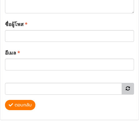
ชื่อผู้โพส
*
อีเมล
*
ตอบกลับ