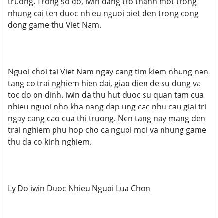
truong. Trong so do, iwin dang tro thanh mot trong
nhung cai ten duoc nhieu nguoi biet den trong cong
dong game thu Viet Nam.
Nguoi choi tai Viet Nam ngay cang tim kiem nhung nen
tang co trai nghiem hien dai, giao dien de su dung va
toc do on dinh. iwin da thu hut duoc su quan tam cua
nhieu nguoi nho kha nang dap ung cac nhu cau giai tri
ngay cang cao cua thi truong. Nen tang nay mang den
trai nghiem phu hop cho ca nguoi moi va nhung game
thu da co kinh nghiem.
Ly Do iwin Duoc Nhieu Nguoi Lua Chon