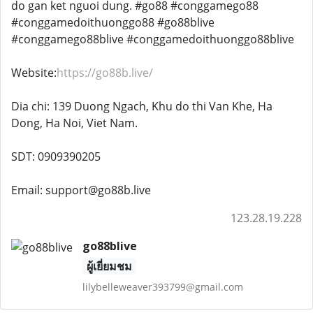
do gan ket nguoi dung. #go88 #conggamego88
#conggamedoithuonggo88 #go88blive
#conggamego88blive #conggamedoithuonggo88blive
Website:
https://go88b.live/
Dia chi: 139 Duong Ngach, Khu do thi Van Khe, Ha
Dong, Ha Noi, Viet Nam.
SDT: 0909390205
Email: support@go88b.live
123.28.19.228
go88blive
ผู้เยี่ยมชม
lilybelleweaver393799@gmail.com