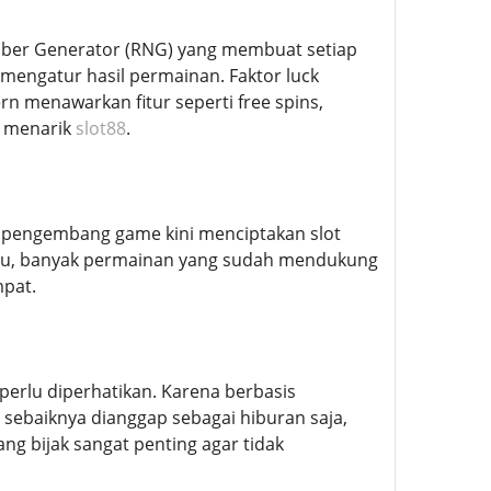
ber Generator (RNG) yang membuat setiap
k mengatur hasil permainan. Faktor luck
n menawarkan fitur seperti free spins,
n menarik
slot88
.
ra pengembang game kini menciptakan slot
lain itu, banyak permainan yang sudah mendukung
mpat.
erlu diperhatikan. Karena berbasis
i sebaiknya dianggap sebagai hiburan saja,
g bijak sangat penting agar tidak