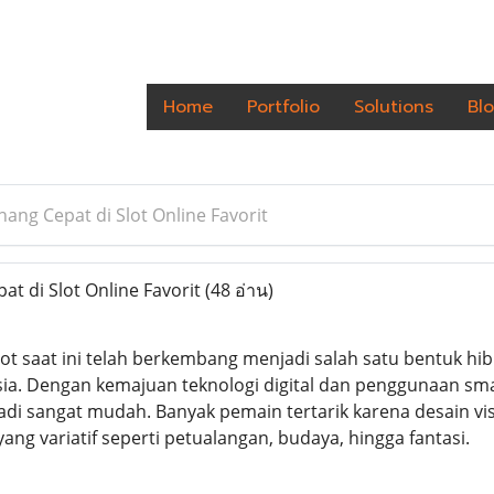
Home
Portfolio
Solutions
Bl
ang Cepat di Slot Online Favorit
t di Slot Online Favorit
(48 อ่าน)
ot saat ini telah berkembang menjadi salah satu bentuk hib
ia. Dengan kemajuan teknologi digital dan penggunaan sma
di sangat mudah. Banyak pemain tertarik karena desain visu
ng variatif seperti petualangan, budaya, hingga fantasi.