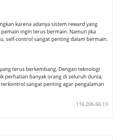
angkan karena adanya sistem reward yang
pemain ingin terus bermain. Namun jika
itu, self-control sangat penting dalam bermain.
al yang terus berkembang. Dengan teknologi
k perhatian banyak orang di seluruh dunia,
 terkontrol sangat penting agar pengalaman
116.206.66.13