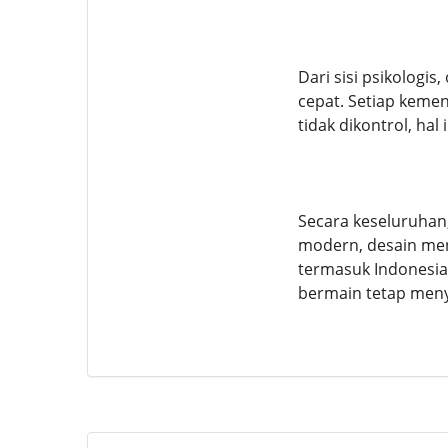
Dari sisi psikolog
cepat. Setiap keme
tidak dikontrol, hal
Secara keseluruhan,
modern, desain men
termasuk Indonesia
bermain tetap men